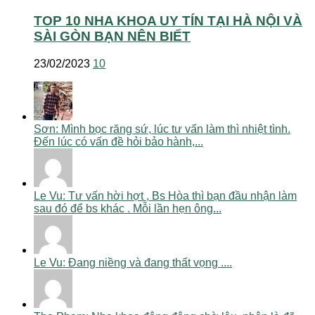
TOP 10 NHA KHOA UY TÍN TẠI HÀ NỘI VÀ
SÀI GÒN BẠN NÊN BIẾT
23/02/2023
10
Sơn: Mình bọc răng sứ, lúc tư vấn làm thì nhiệt tình.
Đến lúc có vấn đề hỏi bảo hành,...
Le Vu: Tư vấn hời hợt , Bs Hòa thì bạn đầu nhận làm
sau đó để bs khác . Mỗi lần hẹn ông...
Le Vu: Đang niềng và đang thất vọng ....