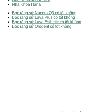
Nha Khoa Hana
Bọc răng sứ Nacera Q3 có tốt không
Bọc răng sứ Lava Plus có tốt không
Bọc răng sứ Lava Esthetic có tốt không
Bọc răng sứ Orodent có tốt không