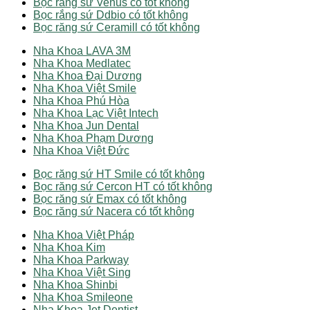
Bọc răng sứ Venus có tốt không
Bọc rắng sứ Ddbio có tốt không
Bọc răng sứ Ceramill có tốt không
Nha Khoa LAVA 3M
Nha Khoa Medlatec
Nha Khoa Đại Dương
Nha Khoa Việt Smile
Nha Khoa Phú Hòa
Nha Khoa Lạc Việt Intech
Nha Khoa Jun Dental
Nha Khoa Phạm Dương
Nha Khoa Việt Đức
Bọc răng sứ HT Smile có tốt không
Bọc răng sứ Cercon HT có tốt không
Bọc răng sứ Emax có tốt không
Bọc răng sứ Nacera có tốt không
Nha Khoa Việt Pháp
Nha Khoa Kim
Nha Khoa Parkway
Nha Khoa Việt Sing
Nha Khoa Shinbi
Nha Khoa Smileone
Nha Khoa Jet Dentist