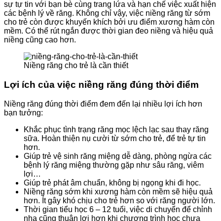
sự tự tin với bạn bè cùng trang lứa và hạn chế việc xuất hiện
các bệnh lý về răng. Không chỉ vậy, việc niềng răng từ sớm
cho trẻ còn được khuyến khích bởi ưu điểm xương hàm còn
mềm. Có thể rút ngắn được thời gian đeo niềng và hiệu quả
niềng cũng cao hơn.
Niềng răng cho trẻ là cần thiết
Lợi ích của việc niềng răng đúng thời điểm
Niềng răng đúng thời điểm đem đến lại nhiều lợi ích hơn
bạn tưởng:
Khắc phục tình trạng răng mọc lệch lạc sau thay răng
sữa. Hoàn thiện nụ cười từ sớm cho trẻ, để trẻ tự tin
hơn.
Giúp trẻ vệ sinh răng miệng dễ dàng, phòng ngừa các
bệnh lý răng miệng thường gặp như sâu răng, viêm
lợi…
Giúp trẻ phát âm chuẩn, không bị ngọng khi đi học.
Niềng răng sớm khi xương hàm còn mềm sẽ hiệu quả
hơn. Ít gây khó chịu cho trẻ hơn so với răng người lớn.
Thời gian tiểu học 6 – 12 tuổi, việc di chuyển để chỉnh
nha cũng thuận lợi hơn khi chương trình học chưa