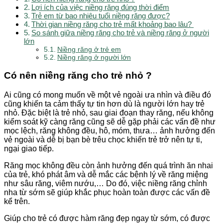
Lợi ích của việc niềng răng đúng thời điểm
Trẻ em từ bao nhiêu tuổi niềng răng được?
Thời gian niềng răng cho trẻ mất khoảng bao lâu?
So sánh giữa niềng răng cho trẻ và niềng răng ở người
lớn
Niềng răng ở trẻ em
Niềng răng ở người lớn
Có nên niềng răng cho trẻ nhỏ ?
Ai cũng có mong muốn về một vẻ ngoài ưa nhìn và điều đó
cũng khiến ta cảm thấy tự tin hơn dù là người lớn hay trẻ
nhỏ. Đặc biệt là trẻ nhỏ, sau giai đoạn thay răng, nếu không
kiểm soát kỹ càng răng cũng sẽ dễ gặp phải các vấn đề như
mọc lệch, răng không đều, hô, móm, thưa… ảnh hưởng đến
vẻ ngoài và dễ bị bạn bè trêu chọc khiến trẻ trở nên tự ti,
ngại giao tiếp.
Răng mọc không đều còn ảnh hưởng đến quá trình ăn nhai
của trẻ, khó phát âm và dễ mắc các bệnh lý về răng miệng
như sâu răng, viêm nướu,… Do đó, việc niềng răng chỉnh
nha từ sớm sẽ giúp khắc phục hoàn toàn được các vấn đề
kể trên.
Giúp cho trẻ có được hàm răng đẹp ngay từ sớm, có được