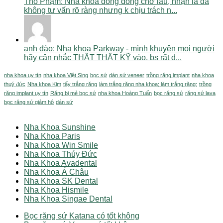
Tho Phạm: Nha khoa đông đông chờ lâu, nhận là đã
không tư vấn rõ ràng nhưng k chịu trách n...
anh đào: Nha khoa Parkway - mình khuyên mọi người
hãy cân nhắc THẬT THẬT KỸ vào. bs rất d...
nha khoa uy tín
nha khoa Việt Sing
bọc sứ
dán sứ veneer
trồng răng implant
nha khoa
thuý đức
Nha khoa Kim
tẩy trắng răng
làm trắng răng nha khoa; làm trắng răng;
trồng
răng implant uy tín
Răng bị mẻ bọc sứ
nha khoa Hoàng Tuấn
bọc răng sứ
răng sứ lava
bọc răng sứ giảm hô
dán sứ
Nha Khoa Sunshine
Nha Khoa Paris
Nha Khoa Win Smile
Nha Khoa Thúy Đức
Nha Khoa Avadental
Nha Khoa Á Châu
Nha Khoa SK Dental
Nha Khoa Hismile
Nha Khoa Singae Dental
Bọc răng sứ Katana có tốt không