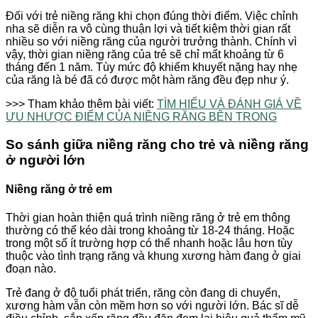
Đối với trẻ niềng răng khi chọn đúng thời điểm. Việc chỉnh
nha sẽ diễn ra vô cùng thuận lợi và tiết kiệm thời gian rất
nhiều so với niềng răng của người trưởng thành. Chính vì
vậy, thời gian niềng răng của trẻ sẽ chỉ mất khoảng từ 6
tháng đến 1 năm. Tùy mức độ khiếm khuyết nặng hay nhẹ
của răng là bé đã có được một hàm răng đều đẹp như ý.
>>> Tham khảo thêm bài viết:
TÌM HIỂU VÀ ĐÁNH GIÁ VỀ
ƯU NHƯỢC ĐIỂM CỦA NIỀNG RĂNG BÊN TRONG
So sánh giữa niềng răng cho trẻ và niềng răng
ở người lớn
Niềng răng ở trẻ em
Thời gian hoàn thiện quá trình niềng răng ở trẻ em thông
thường có thể kéo dài trong khoảng từ 18-24 tháng. Hoặc
trong một số ít trường hợp có thể nhanh hoặc lâu hơn tùy
thuộc vào tình trạng răng và khung xương hàm đang ở giai
đoạn nào.
Trẻ đang ở độ tuổi phát triển, răng còn đang di chuyển,
xương hàm vẫn còn mềm hơn so với người lớn. Bác sĩ dễ