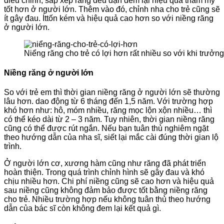
điều chỉnh, sắp xếp răng đều đặn đem lại hiệu quả thẩm mỹ
tốt hơn ở người lớn. Thêm vào đó, chỉnh nha cho trẻ cũng sẽ
ít gây đau. Íttốn kém và hiệu quả cao hơn so với niềng răng
ở người lớn.
Niểng răng cho trẻ có lợi hơn rất nhiều so với khi trưởn
Niềng răng ở người lớn
So với trẻ em thì thời gian niềng răng ở người lớn sẽ thường
lâu hơn. dao động từ 6 tháng đến 1,5 năm. Với trường hợp
khó hơn như: hô, móm nhiều, răng mọc lộn xộn nhiều… thì
có thể kéo dài từ 2 – 3 năm. Tuy nhiên, thời gian niềng răng
cũng có thể được rút ngắn. Nếu bạn tuân thủ nghiêm ngặt
theo hướng dẫn của nha sĩ, siết lại mắc cài đúng thời gian lộ
trình.
Ở người lớn cơ, xương hàm cũng như răng đã phát triển
hoàn thiện. Trong quá trình chỉnh hình sẽ gây đau và khó
chịu nhiều hơn. Chi phí niềng cũng sẽ cao hơn và hiệu quả
sau niềng cũng không đảm bảo được tốt bằng niềng răng
cho trẻ. Nhiều trường hợp nếu không tuân thủ theo hướng
dẫn của bác sĩ còn không đem lại kết quả gì.