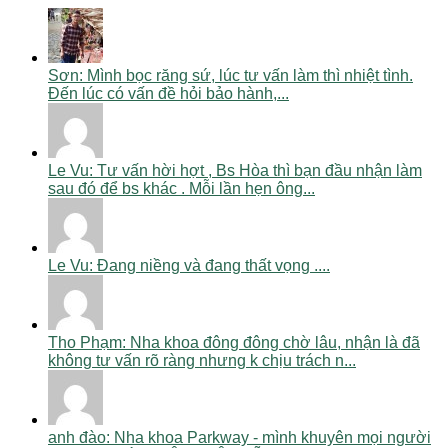
Sơn: Mình bọc răng sứ, lúc tư vấn làm thì nhiệt tình.
Đến lúc có vấn đề hỏi bảo hành,...
Le Vu: Tư vấn hời hợt , Bs Hòa thì bạn đầu nhận làm
sau đó để bs khác . Mỗi lần hẹn ông...
Le Vu: Đang niềng và đang thất vọng ....
Tho Phạm: Nha khoa đông đông chờ lâu, nhận là đã
không tư vấn rõ ràng nhưng k chịu trách n...
anh đào: Nha khoa Parkway - mình khuyên mọi người