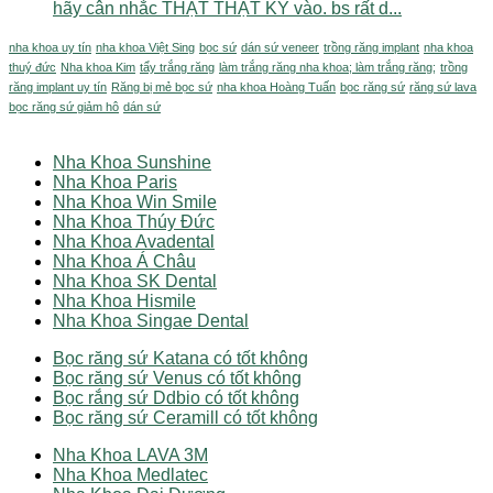
hãy cân nhắc THẬT THẬT KỸ vào. bs rất d...
nha khoa uy tín
nha khoa Việt Sing
bọc sứ
dán sứ veneer
trồng răng implant
nha khoa
thuý đức
Nha khoa Kim
tẩy trắng răng
làm trắng răng nha khoa; làm trắng răng;
trồng
răng implant uy tín
Răng bị mẻ bọc sứ
nha khoa Hoàng Tuấn
bọc răng sứ
răng sứ lava
bọc răng sứ giảm hô
dán sứ
Nha Khoa Sunshine
Nha Khoa Paris
Nha Khoa Win Smile
Nha Khoa Thúy Đức
Nha Khoa Avadental
Nha Khoa Á Châu
Nha Khoa SK Dental
Nha Khoa Hismile
Nha Khoa Singae Dental
Bọc răng sứ Katana có tốt không
Bọc răng sứ Venus có tốt không
Bọc rắng sứ Ddbio có tốt không
Bọc răng sứ Ceramill có tốt không
Nha Khoa LAVA 3M
Nha Khoa Medlatec