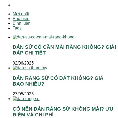
Mới nhất
Phổ biến
Bình luận
Tags
DÁN SỨ CÓ CẦN MÀI RĂNG KHÔNG? GIẢI
ĐÁP CHI TIẾT
02/06/2025
DÁN RĂNG SỨ CÓ ĐẮT KHÔNG? GIÁ
BAO NHIÊU?
27/05/2025
CÓ NÊN DÁN RĂNG SỨ KHÔNG MÀI? ƯU
ĐIỂM VÀ CHI PHÍ