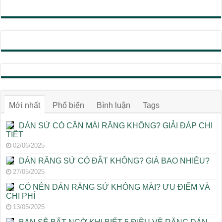
Mới nhất
Phổ biến
Bình luận
Tags
DÁN SỨ CÓ CẦN MÀI RĂNG KHÔNG? GIẢI ĐÁP CHI
TIẾT
02/06/2025
DÁN RĂNG SỨ CÓ ĐẮT KHÔNG? GIÁ BAO NHIÊU?
27/05/2025
CÓ NÊN DÁN RĂNG SỨ KHÔNG MÀI? ƯU ĐIỂM VÀ
CHI PHÍ
13/05/2025