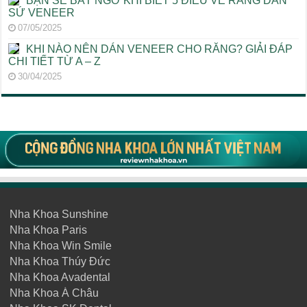
BẠN SẼ BẤT NGỜ KHI BIẾT 5 ĐIỀU VỀ RĂNG DÁN
SỨ VENEER
07/05/2025
KHI NÀO NÊN DÁN VENEER CHO RĂNG? GIẢI ĐÁP
CHI TIẾT TỪ A – Z
30/04/2025
Nha Khoa Sunshine
Nha Khoa Paris
Nha Khoa Win Smile
Nha Khoa Thúy Đức
Nha Khoa Avadental
Nha Khoa Á Châu