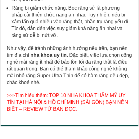
Răng bị giảm chức năng. Bọc răng sứ là phương
pháp cải thiện chức năng ăn nhai. Tuy nhiên, nếu bị
xâm lấn quá nhiều vào răng thật, phần trụ răng yếu đi.
Từ đó, dẫn đến việc suy giảm khả năng ăn nhai và
răng sứ dễ bị nứt vỡ.
Như vậy, để tránh những ảnh hưởng nêu trên, bạn nên
tìm địa chỉ
nha khoa uy tín
. Đặc biệt, việc lựa chọn công
nghệ mài răng ít nhất để bảo tồn tối đa răng thật là điều
rất quan trọng. Bạn có thể tham khảo công nghệ không
mài nhỏ răng Super Ultra Thin để có hàm răng đều đẹp,
chắc khoẻ nhé.
>>>Tìm hiểu thêm:
TOP 10 NHA KHOA THẨM MỸ UY
TÍN TẠI HÀ NỘI & HỒ CHÍ MINH (SÀI GÒN) BẠN NÊN
BIẾT – REVIEW TỪ BẠN ĐỌC.