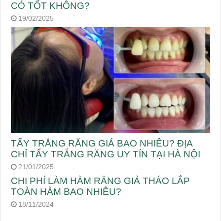
CÓ TỐT KHÔNG?
19/02/2025
TẨY TRẮNG RĂNG GIÁ BAO NHIÊU? ĐỊA
CHỈ TẨY TRẮNG RĂNG UY TÍN TẠI HÀ NỘI
21/01/2025
CHI PHÍ LÀM HÀM RĂNG GIẢ THÁO LẮP
TOÀN HÀM BAO NHIÊU?
18/11/2024