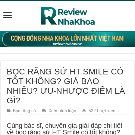
BỌC RĂNG SỨ HT SMILE CÓ
TỐT KHÔNG? GIÁ BAO
NHIÊU? ƯU-NHƯỢC ĐIỂM LÀ
GÌ?
Bọc răng sứ
Xem bình luận
522 Lượt xem
Cùng bác sĩ, chuyên gia giải đáp chi tiết
về bọc răng sứ HT Smile có tốt không?