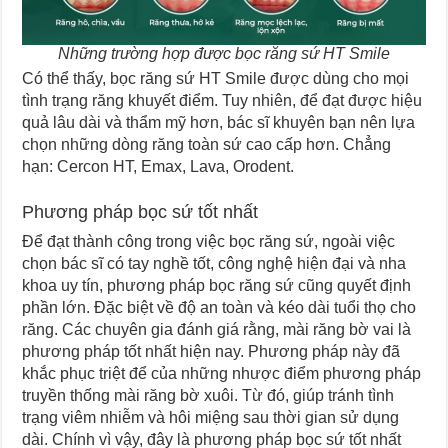
Những trường hợp được bọc răng sứ HT Smile
Có thể thấy, bọc răng sứ HT Smile được dùng cho mọi
tình trạng răng khuyết điểm. Tuy nhiên, để đạt được hiệu
quả lâu dài và thẩm mỹ hơn, bác sĩ khuyên bạn nên lựa
chọn những dòng răng toàn sứ cao cấp hơn. Chẳng
hạn: Cercon HT, Emax, Lava, Orodent.
Phương pháp bọc sứ tốt nhất
Để đạt thành công trong việc bọc răng sứ, ngoài việc
chọn bác sĩ có tay nghề tốt, công nghệ hiện đại và nha
khoa uy tín, phương pháp bọc răng sứ cũng quyết định
phần lớn. Đặc biệt về độ an toàn và kéo dài tuổi thọ cho
răng. Các chuyên gia đánh giá rằng, mài răng bờ vai là
phương pháp tốt nhất hiện nay. Phương pháp này đã
khắc phục triệt để của những nhược điểm phương pháp
truyền thống mài răng bờ xuôi. Từ đó, giúp tránh tình
trạng viêm nhiễm và hôi miệng sau thời gian sử dụng
dài. Chính vì vậy, đây là phương pháp bọc sứ tốt nhất