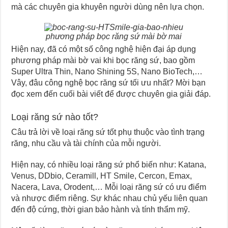
mà các chuyên gia khuyên người dùng nên lựa chọn.
phương pháp bọc răng sứ mài bờ mai
Hiện nay, đã có một số công nghệ hiện đại áp dụng
phương pháp mài bờ vai khi bọc răng sứ, bao gồm
Super Ultra Thin, Nano Shining 5S, Nano BioTech,…
Vây, đâu công nghệ bọc răng sứ tối ưu nhất? Mời bạn
đọc xem đến cuối bài viết để được chuyên gia giải đáp.
Loại răng sứ nào tốt?
Câu trả lời về loại răng sứ tốt phụ thuộc vào tình trạng
răng, nhu cầu và tài chính của mỗi người.
Hiện nay, có nhiều loại răng sứ phổ biến như: Katana,
Venus, DDbio, Ceramill, HT Smile, Cercon, Emax,
Nacera, Lava, Orodent,… Mỗi loại răng sứ có ưu điểm
và nhược điểm riêng. Sự khác nhau chủ yếu liên quan
đến độ cứng, thời gian bảo hành và tính thẩm mỹ.