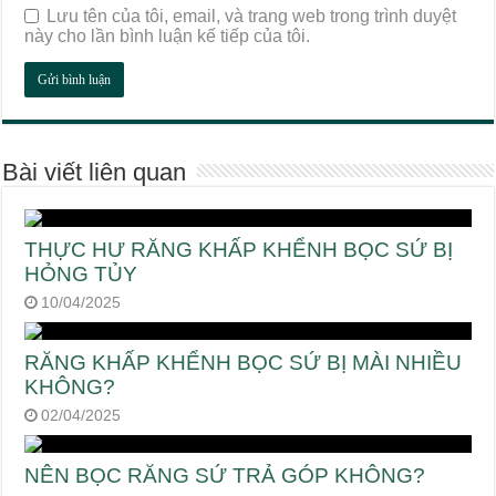
Lưu tên của tôi, email, và trang web trong trình duyệt
này cho lần bình luận kế tiếp của tôi.
Bài viết liên quan
THỰC HƯ RĂNG KHẤP KHỂNH BỌC SỨ BỊ
HỎNG TỦY
10/04/2025
RĂNG KHẤP KHỂNH BỌC SỨ BỊ MÀI NHIỀU
KHÔNG?
02/04/2025
NÊN BỌC RĂNG SỨ TRẢ GÓP KHÔNG?