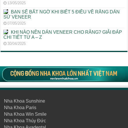
13/05/2025
BẠN SẼ BẤT NGỜ KHI BIẾT 5 ĐIỀU VỀ RĂNG DÁN
SỨ VENEER
07/05/2025
KHI NÀO NÊN DÁN VENEER CHO RĂNG? GIẢI ĐÁP
CHI TIẾT TỪ A – Z
30/04/2025
Nha Khoa Sunshine
Nha Khoa Paris
Nha Khoa Win Smile
Nha Khoa Thúy Đức
Nha Khoa Avadental