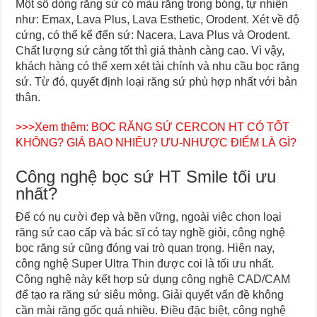
Một số dòng răng sứ có màu răng trong bóng, tự nhiên
như: Emax, Lava Plus, Lava Esthetic, Orodent. Xét về độ
cứng, có thể kể đến sứ: Nacera, Lava Plus và Orodent.
Chất lượng sứ càng tốt thì giá thành càng cao. Vì vậy,
khách hàng có thể xem xét tài chính và nhu cầu bọc răng
sứ. Từ đó, quyết định loại răng sứ phù hợp nhất với bản
thân.
>>>Xem thêm:
BỌC RĂNG SỨ CERCON HT CÓ TỐT
KHÔNG? GIÁ BAO NHIÊU? ƯU-NHƯỢC ĐIỂM LÀ GÌ?
Công nghệ bọc sứ HT Smile tối ưu
nhất?
Để có nụ cười đẹp và bền vững, ngoài việc chọn loại
răng sứ cao cấp và bác sĩ có tay nghề giỏi, công nghệ
bọc răng sứ cũng đóng vai trò quan trọng. Hiện nay,
công nghệ Super Ultra Thin được coi là tối ưu nhất.
Công nghệ này kết hợp sử dụng công nghệ CAD/CAM
để tạo ra răng sứ siêu mỏng. Giải quyết vấn đề không
cần mài răng gốc quá nhiều. Điều đặc biệt, công nghệ