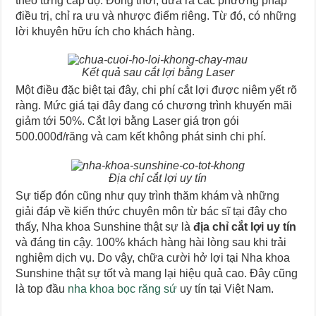
theo từng cấp độ. Đồng thời, đưa ra các phương pháp
điều trị, chỉ ra ưu và nhược điểm riêng. Từ đó, có những
lời khuyên hữu ích cho khách hàng.
Kết quả sau cắt lợi bằng Laser
Một điều đặc biệt tại đây, chi phí cắt lợi được niêm yết rõ
ràng. Mức giá tại đây đang có chương trình khuyến mãi
giảm tới 50%. Cắt lợi bằng Laser giá trọn gói
500.000đ/răng và cam kết không phát sinh chi phí.
Địa chỉ cắt lợi uy tín
Sự tiếp đón cũng như quy trình thăm khám và những
giải đáp về kiến thức chuyên môn từ bác sĩ tại đây cho
thấy, Nha khoa Sunshine thật sự là
địa chỉ cắt lợi uy tín
và đáng tin cậy. 100% khách hàng hài lòng sau khi trải
nghiệm dịch vụ. Do vậy, chữa cười hở lợi tại Nha khoa
Sunshine thật sự tốt và mang lại hiệu quả cao. Đây cũng
là top đầu
nha khoa bọc răng sứ
uy tín tại Việt Nam.