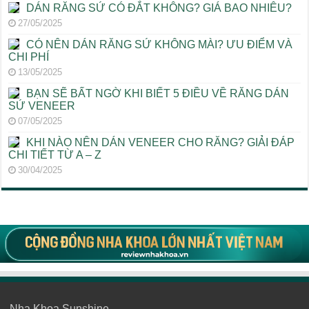
DÁN RĂNG SỨ CÓ ĐẮT KHÔNG? GIÁ BAO NHIÊU?
27/05/2025
CÓ NÊN DÁN RĂNG SỨ KHÔNG MÀI? ƯU ĐIỂM VÀ
CHI PHÍ
13/05/2025
BẠN SẼ BẤT NGỜ KHI BIẾT 5 ĐIỀU VỀ RĂNG DÁN
SỨ VENEER
07/05/2025
KHI NÀO NÊN DÁN VENEER CHO RĂNG? GIẢI ĐÁP
CHI TIẾT TỪ A – Z
30/04/2025
Nha Khoa Sunshine