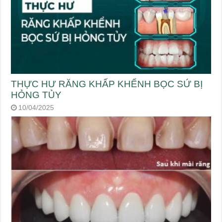
THỰC HƯ RĂNG KHẤP KHỂNH BỌC SỨ BỊ
HỎNG TỦY
10/04/2025