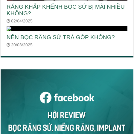
RĂNG KHẤP KHỂNH BỌC SỨ BỊ MÀI NHIỀU
KHÔNG?
02/04/2025
NÊN BỌC RĂNG SỨ TRẢ GÓP KHÔNG?
20/03/2025