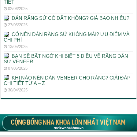
TIẾT
02/06/2025
DÁN RĂNG SỨ CÓ ĐẮT KHÔNG? GIÁ BAO NHIÊU?
27/05/2025
CÓ NÊN DÁN RĂNG SỨ KHÔNG MÀI? ƯU ĐIỂM VÀ
CHI PHÍ
13/05/2025
BẠN SẼ BẤT NGỜ KHI BIẾT 5 ĐIỀU VỀ RĂNG DÁN
SỨ VENEER
07/05/2025
KHI NÀO NÊN DÁN VENEER CHO RĂNG? GIẢI ĐÁP
CHI TIẾT TỪ A – Z
30/04/2025