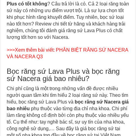
Plus có tốt không
? Câu trả lời là có. Cả 2 loại răng toàn
sứ này có những ưu điểm vượt trội. Là sự lựa chọn tốt
khi phục hình răng khuyết điểm. Tuy nhiên, bọc sứ loại
nào tốt hơn? Review chi tiết từ hãng và khách hàng trải
nghiệm, chúng tôi đánh giá răng sứ Lava Plus có chất
lượng tốt hơn so với Nacera.
>>>Xem thêm bài viết:
PHÂN BIỆT RĂNG SỨ NACERA
VÀ NACERA Q3
Bọc răng sứ Lava Plus và bọc răng
sứ Nacera giá bao nhiêu?
Chi phí cũng là một trong những vấn đề được nhiều
người quan tâm khi tìm hiểu 2 loại răng sứ này. Theo tìm
hiểu, bọc răng sứ Lava Plus và
bọc răng sứ Nacera giá
bao nhiêu
phụ thuộc vào từng địa chỉ nha khoa. Chi phí
làm răng không cố định bởi còn phụ thuộc vào nhiều yếu
tố. Cụ thể như: tay nghề bác sĩ, sự uy tín của nha khoa,
công nghệ sử dụng,… Sau đây là giá bọc răng sứ tại
một số nha khoa top đầu về bọc răng sứ tại Việt Nam.