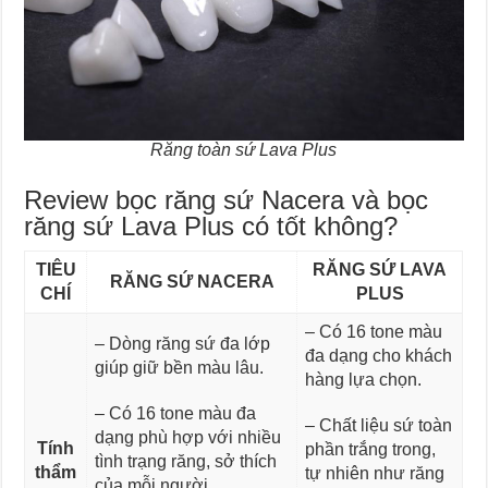
Răng toàn sứ Lava Plus
Review bọc răng sứ Nacera và bọc
răng sứ Lava Plus có tốt không?
TIÊU
RĂNG SỨ LAVA
RĂNG SỨ NACERA
CHÍ
PLUS
– Có 16 tone màu
– Dòng răng sứ đa lớp
đa dạng cho khách
giúp giữ bền màu lâu.
hàng lựa chọn.
– Có 16 tone màu đa
– Chất liệu sứ toàn
dạng phù hợp với nhiều
Tính
phần trắng trong,
tình trạng răng, sở thích
thẩm
tự nhiên như răng
của mỗi người.