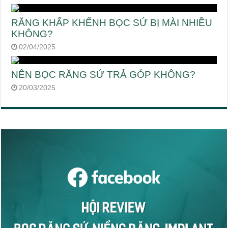
RĂNG KHẤP KHỂNH BỌC SỨ BỊ MÀI NHIỀU
KHÔNG?
02/04/2025
NÊN BỌC RĂNG SỨ TRẢ GÓP KHÔNG?
20/03/2025