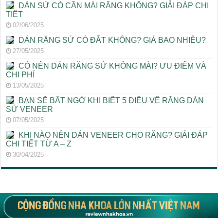
DÁN SỨ CÓ CẦN MÀI RĂNG KHÔNG? GIẢI ĐÁP CHI
TIẾT
02/06/2025
DÁN RĂNG SỨ CÓ ĐẮT KHÔNG? GIÁ BAO NHIÊU?
27/05/2025
CÓ NÊN DÁN RĂNG SỨ KHÔNG MÀI? ƯU ĐIỂM VÀ
CHI PHÍ
13/05/2025
BẠN SẼ BẤT NGỜ KHI BIẾT 5 ĐIỀU VỀ RĂNG DÁN
SỨ VENEER
07/05/2025
KHI NÀO NÊN DÁN VENEER CHO RĂNG? GIẢI ĐÁP
CHI TIẾT TỪ A – Z
30/04/2025