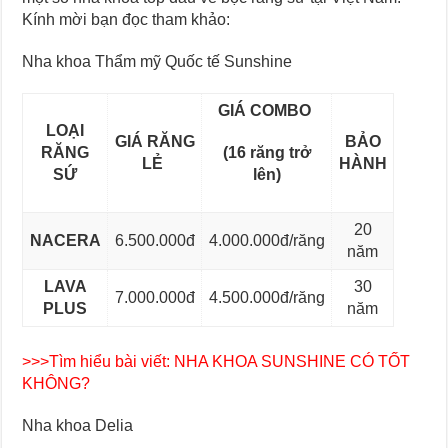
Kính mời bạn đọc tham khảo:
Nha khoa Thẩm mỹ Quốc tế Sunshine
GIÁ COMBO
LOẠI
GIÁ RĂNG
BẢO
RĂNG
(16 răng trở
LẺ
HÀNH
SỨ
lên)
20
NACERA
6.500.000đ
4.000.000đ/răng
năm
LAVA
30
7.000.000đ
4.500.000đ/răng
PLUS
năm
>>>Tìm hiểu bài viết:
NHA KHOA SUNSHINE CÓ TỐT
KHÔNG?
Nha khoa Delia