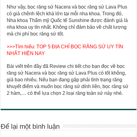
Như vậy, bọc răng sứ Nacera và bọc răng sứ Lava Plus
có giá chênh lệch khá lớn tại mỗi nha khoa. Trong đó,
Nha khoa Thẩm mỹ Quốc tế Sunshine được đánh giá là
nha khoa uy tín nhất. Không chỉ đảm bảo về chất lượng
mà chi phí bọc răng sứ tốt.
>>>Tìm hiểu:
TOP 5 ĐỊA CHỈ BỌC RĂNG SỨ UY TÍN
NHẤT HIỆN NAY
Bài viết trên đây đã Review chi tiết cho bạn đọc về bọc
răng sứ Nacera và bọc răng sứ Lava Plus có tốt không,
giá bao nhiêu. Nếu bạn đang gặp phải tình trạng răng
khuyết điểm và muốn bọc răng sứ dính liền, bọc răng sứ
2 hàm,… có thể lựa chọn 2 loại răng toàn sứ này nhé.
Để lại một bình luận