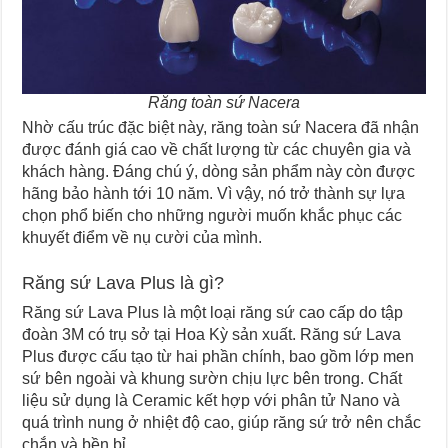
Răng toàn sứ Nacera
Nhờ cấu trúc đặc biệt này, răng toàn sứ Nacera đã nhận
được đánh giá cao về chất lượng từ các chuyên gia và
khách hàng. Đáng chú ý, dòng sản phẩm này còn được
hãng bảo hành tới 10 năm. Vì vậy, nó trở thành sự lựa
chọn phổ biến cho những người muốn khắc phục các
khuyết điểm về nụ cười của mình.
Răng sứ Lava Plus là gì?
Răng sứ Lava Plus là một loại răng sứ cao cấp do tập
đoàn 3M có trụ sở tại Hoa Kỳ sản xuất. Răng sứ Lava
Plus được cấu tạo từ hai phần chính, bao gồm lớp men
sứ bên ngoài và khung sườn chịu lực bên trong. Chất
liệu sử dụng là Ceramic kết hợp với phân tử Nano và
quá trình nung ở nhiệt độ cao, giúp răng sứ trở nên chắc
chắn và bền bỉ.