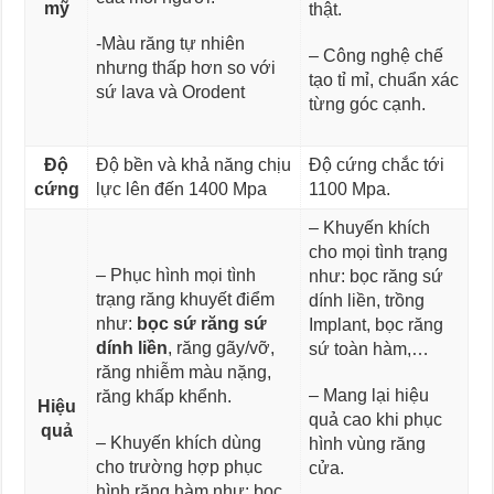
mỹ
thật.
-Màu răng tự nhiên
– Công nghệ chế
nhưng thấp hơn so với
tạo tỉ mỉ, chuẩn xác
sứ lava và Orodent
từng góc cạnh.
Độ
Độ bền và khả năng chịu
Độ cứng chắc tới
cứng
lực lên đến 1400 Mpa
1100 Mpa.
– Khuyến khích
cho mọi tình trạng
– Phục hình mọi tình
như: bọc răng sứ
trạng răng khuyết điểm
dính liền, trồng
như:
bọc sứ răng sứ
Implant, bọc răng
dính liền
, răng gãy/vỡ,
sứ toàn hàm,…
răng nhiễm màu nặng,
– Mang lại hiệu
răng khấp khểnh.
Hiệu
quả cao khi phục
quả
– Khuyến khích dùng
hình vùng răng
cho trường hợp phục
cửa.
hình răng hàm như: bọc