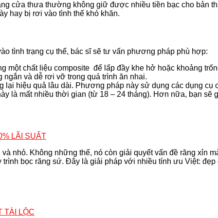
ăng cửa thưa thường không giữ được nhiều tiền bạc cho bản thân
y hay bị rơi vào tình thế khó khăn.
ào tình trạng cụ thể, bác sĩ sẽ tư vấn phương pháp phù hợp:
g một chất liệu composite để lấp đầy khe hở hoặc khoảng trốn
ngắn và dễ rơi vỡ trong quá trình ăn nhai.
 lại hiệu quả lâu dài. Phương pháp này sử dụng các dụng cụ ch
à mất nhiều thời gian (từ 18 – 24 tháng). Hơn nữa, bạn sẽ gặp
0% LÃI SUẤT
 và nhỏ. Không những thế, nó còn giải quyết vấn đề răng xỉn 
rình bọc răng sứ. Đây là giải pháp với nhiều tính ưu Việt: đẹp 
 TÀI LỘC