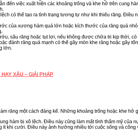
 dẫn đến việc xuất hiện các khoảng trống và khe hở trên cung hà
h.
 có thể tạo ra tình trạng tương tự như khi thiếu răng. Điều
ước của xương hàm quá lớn hoặc kích thước của răng quá nhỏ,
g.
u, sâu răng hoặc tụt lợi, nếu không được chữa trị kịp thời, có 
ặc đánh răng quá mạnh có thể gây mòn khe răng hoặc gây tổn thư
g lớn.
HAY XẤU – GIẢI PHÁP
àm răng một cách đáng kể. Những khoảng trống hoặc khe hở gi
n cung hàm bị xô lệch. Điều này cũng làm mất tính thẩm mỹ củ
 ít khi cười. Điều này ảnh hưởng nhiều tới cuộc sống và công 