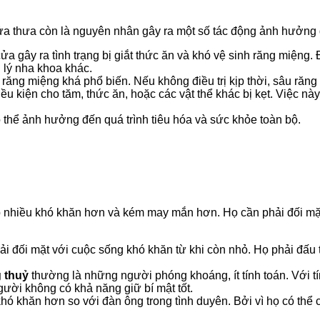
a thưa còn là nguyên nhân gây ra một số tác động ảnh hưởng đ
gây ra tình trạng bị giắt thức ăn và khó vệ sinh răng miệng. Đi
 lý nha khoa khác.
ý răng miệng khá phổ biến. Nếu không điều trị kịp thời, sâu răn
u kiện cho tăm, thức ăn, hoặc các vật thể khác bị kẹt. Việc này
thể ảnh hưởng đến quá trình tiêu hóa và sức khỏe toàn bộ.
p nhiều khó khăn hơn và kém may mắn hơn. Họ cần phải đối mặt
 đối mặt với cuộc sống khó khăn từ khi còn nhỏ. Họ phải đấu t
 thuỷ
thường là những người phóng khoáng, ít tính toán. Với tí
gười không có khả năng giữ bí mật tốt.
 khăn hơn so với đàn ông trong tình duyên. Bởi vì họ có thể cả