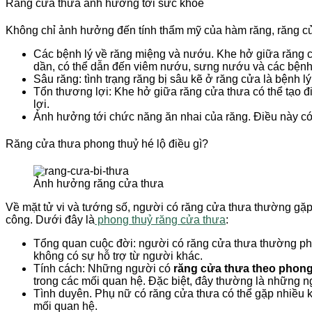
Răng cửa thưa ảnh hưởng tới sức khoẻ
Không chỉ ảnh hưởng đến tính thẩm mỹ của hàm răng, răng cử
Các bệnh lý về răng miệng và nướu. Khe hở giữa răng cửa 
dần, có thể dẫn đến viêm nướu, sưng nướu và các bệnh
Sâu răng: tình trạng răng bị sâu kẽ ở răng cửa là bệnh l
Tổn thương lợi: Khe hở giữa răng cửa thưa có thể tạo điề
lợi.
Ảnh hưởng tới chức năng ăn nhai của răng. Điều này có 
Răng cửa thưa phong thuỷ hé lộ điều gì?
Ảnh hưởng răng cửa thưa
Về mặt tử vi và tướng số, người có răng cửa thưa thường gặ
công. Dưới đây là
phong thuỷ răng cửa thưa
:
Tổng quan cuộc đời: người có răng cửa thưa thường phải
không có sự hỗ trợ từ người khác.
Tính cách: Những người có
răng cửa thưa theo phong
trong các mối quan hệ. Đặc biệt, đây thường là những n
Tình duyên. Phụ nữ có răng cửa thưa có thể gặp nhiều khó
mối quan hệ.