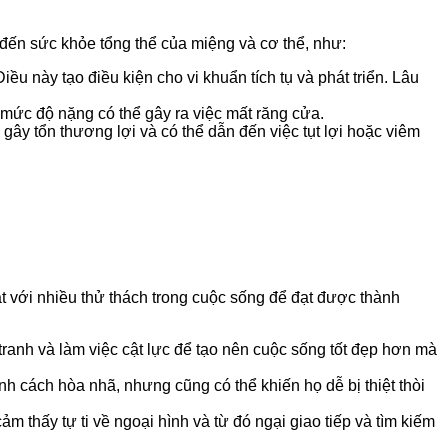
ến sức khỏe tổng thể của miệng và cơ thể, như:
ều này tạo điều kiện cho vi khuẩn tích tụ và phát triển. Lâu
g mức độ nặng có thể gây ra việc mất răng cửa.
 gây tổn thương lợi và có thể dẫn đến việc tụt lợi hoặc viêm
 với nhiều thử thách trong cuộc sống để đạt được thành
ranh và làm việc cật lực để tạo nên cuộc sống tốt đẹp hơn mà
nh cách hòa nhã, nhưng cũng có thể khiến họ dễ bị thiệt thòi
m thấy tự ti về ngoại hình và từ đó ngại giao tiếp và tìm kiếm