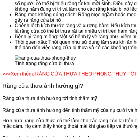
số người có thể bị thiếu răng từ khi mới sinh. Điều này
không nằm đúng vị trí và làm cho các răng khác bị xô lệc
Răng mọc không đúng cách: Răng mọc ngầm hoặc mọc lệch
gây ra răng cửa bị hở.
Chênh lệch kích thước răng và xương hàm: Nếu kích th
là răng cửa có thể bị thưa rải tại nhiều vị trí trên hàm răn
Bệnh lý răng miệng: Một số bệnh lý về răng như: viêm nướ
Thói quen xấu: Thói quen như sử dụng tăm sau khi ăn ho
thể dẫn đến việc răng cửa bị thưa và có các khoảng trốn
Tình trạng răng cửa bị thưa
>>>Xem thêm:
RĂNG CỬA THƯA THEO PHONG THỦY TỐT 
Răng cửa thưa ảnh hưởng gì?
Răng cửa thưa ảnh hưởng tới tính thẩm mỹ
Răng cửa thưa ảnh hưởng đến tính thẩm mỹ của nụ cười và h
Hơn nữa, răng cửa thưa có thể làm cho các răng còn lại trê
mặc cảm. Họ cảm thấy không thoải mái khi giao tiếp và thường