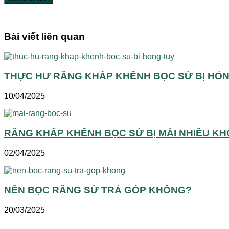
Bài viết liên quan
THỰC HƯ RĂNG KHẤP KHỂNH BỌC SỨ BỊ HỎ
10/04/2025
RĂNG KHẤP KHỂNH BỌC SỨ BỊ MÀI NHIỀU K
02/04/2025
NÊN BỌC RĂNG SỨ TRẢ GÓP KHÔNG?
20/03/2025