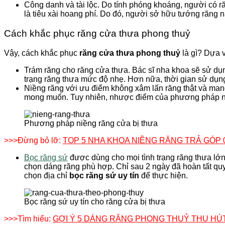
Công danh và tài lộc. Do tính phóng khoáng, người có r
là tiêu xài hoang phí. Do đó, người sở hữu tướng răng nà
Cách khắc phục răng cửa thưa phong thuỷ
Vậy, cách khắc phục
răng cửa thưa phong thuỷ
là gì? Dựa v
Trám răng
cho răng cửa thưa. Bác sĩ nha khoa sẽ sử dụn
trạng răng thưa mức độ nhẹ. Hơn nữa, thời gian sử dụng 
Niềng răng với ưu điểm không xâm lấn răng thật và mang
mong muốn. Tuy nhiên, nhược điểm của phương pháp này l
Phương pháp niềng răng cửa bị thưa
>>>Đừng bỏ lỡ:
TOP 5 NHA KHOA NIỀNG RĂNG TRẢ GÓP 
Bọc răng sứ
được dùng cho mọi tình trạng răng thưa lớn
chọn dáng răng phù hợp. Chỉ sau 2 ngày đã hoàn tất quy t
chọn địa chỉ
bọc răng sứ uy tín
để thực hiện.
Bọc răng sứ uy tín cho răng cửa bị thưa
>>>Tìm hiểu:
GỢI Ý 5 DÁNG RĂNG PHONG THUỶ THU HÚT