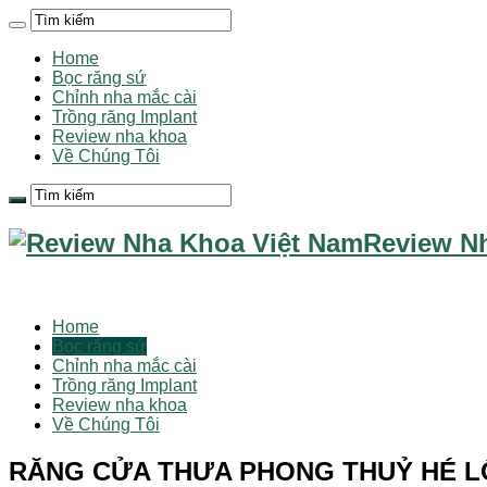
Home
Bọc răng sứ
Chỉnh nha mắc cài
Trồng răng Implant
Review nha khoa
Về Chúng Tôi
Review N
Home
Bọc răng sứ
Chỉnh nha mắc cài
Trồng răng Implant
Review nha khoa
Về Chúng Tôi
RĂNG CỬA THƯA PHONG THUỶ HÉ LỘ