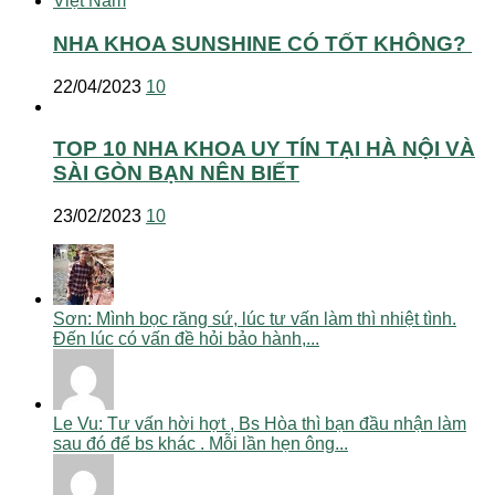
NHA KHOA SUNSHINE CÓ TỐT KHÔNG?
22/04/2023
10
TOP 10 NHA KHOA UY TÍN TẠI HÀ NỘI VÀ
SÀI GÒN BẠN NÊN BIẾT
23/02/2023
10
Sơn: Mình bọc răng sứ, lúc tư vấn làm thì nhiệt tình.
Đến lúc có vấn đề hỏi bảo hành,...
Le Vu: Tư vấn hời hợt , Bs Hòa thì bạn đầu nhận làm
sau đó để bs khác . Mỗi lần hẹn ông...