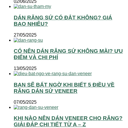
02/06/2025
DÁN RĂNG SỨ CÓ ĐẮT KHÔNG? GIÁ
BAO NHIÊU?
27/05/2025
CÓ NÊN DÁN RĂNG SỨ KHÔNG MÀI? ƯU
ĐIỂM VÀ CHI PHÍ
13/05/2025
BẠN SẼ BẤT NGỜ KHI BIẾT 5 ĐIỀU VỀ
RĂNG DÁN SỨ VENEER
07/05/2025
KHI NÀO NÊN DÁN VENEER CHO RĂNG?
GIẢI ĐÁP CHI TIẾT TỪ A – Z