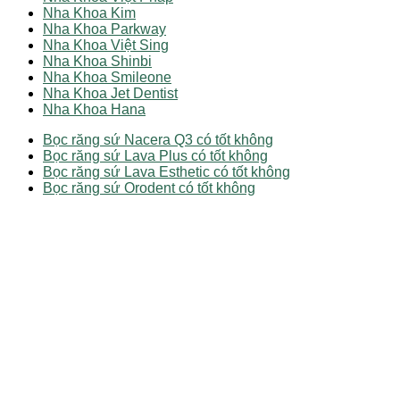
Nha Khoa Kim
Nha Khoa Parkway
Nha Khoa Việt Sing
Nha Khoa Shinbi
Nha Khoa Smileone
Nha Khoa Jet Dentist
Nha Khoa Hana
Bọc răng sứ Nacera Q3 có tốt không
Bọc răng sứ Lava Plus có tốt không
Bọc răng sứ Lava Esthetic có tốt không
Bọc răng sứ Orodent có tốt không