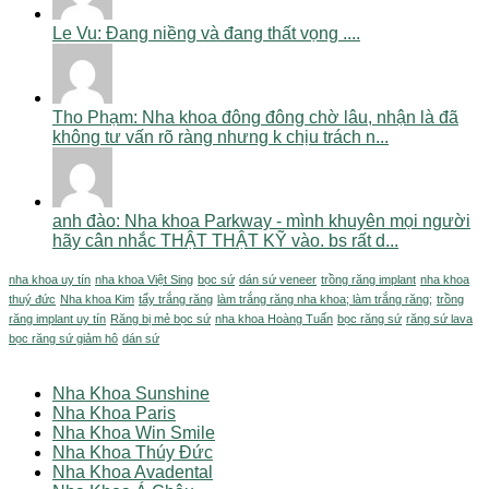
Le Vu: Đang niềng và đang thất vọng ....
Tho Phạm: Nha khoa đông đông chờ lâu, nhận là đã
không tư vấn rõ ràng nhưng k chịu trách n...
anh đào: Nha khoa Parkway - mình khuyên mọi người
hãy cân nhắc THẬT THẬT KỸ vào. bs rất d...
nha khoa uy tín
nha khoa Việt Sing
bọc sứ
dán sứ veneer
trồng răng implant
nha khoa
thuý đức
Nha khoa Kim
tẩy trắng răng
làm trắng răng nha khoa; làm trắng răng;
trồng
răng implant uy tín
Răng bị mẻ bọc sứ
nha khoa Hoàng Tuấn
bọc răng sứ
răng sứ lava
bọc răng sứ giảm hô
dán sứ
Nha Khoa Sunshine
Nha Khoa Paris
Nha Khoa Win Smile
Nha Khoa Thúy Đức
Nha Khoa Avadental