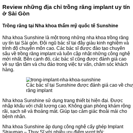
Review những địa chỉ trồng răng implant uy tín
ở Sài Gòn
Trồng răng tại Nha khoa thẩm mỹ quốc tế Sunshine
Nha khoa Sunshine là một trong những nha khoa trồng răng
uy tín tại Sài gòn. Đội ngũ bác sĩ tại đây giàu kinh nghiệm và
trình độ chuyên môn cao. Các bác sĩ được đào tạo chuyên
sâu về trồng răng implant và luôn cập nhật những công nghệ
mới nhất. Bên cạnh đó, các bác sĩ cũng được đánh giá cao
về sự tận tâm và chu đáo trong việc tư vấn, chăm sóc khách
hàng.
Các bác sĩ tại Sunshine được đánh giá cao về chu
răng implant
Nha khoa Sunshine sử dụng trang thiết bị hiện đại. Được
nhập khẩu với chất lượng cao. Không gian phòng khám rộng
rãi, sạch sẽ và thoáng mát. Giúp tạo cảm giác thoải mái cho
bệnh nhân.
Nha khoa Sunshine áp dụng công nghệ cấy ghép Implant
Strauman – Thụy Sĩ với nhiều ưu điểm vượt trội: