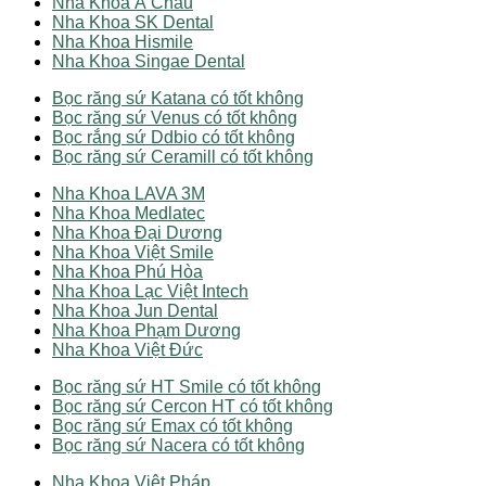
Nha Khoa Á Châu
Nha Khoa SK Dental
Nha Khoa Hismile
Nha Khoa Singae Dental
Bọc răng sứ Katana có tốt không
Bọc răng sứ Venus có tốt không
Bọc rắng sứ Ddbio có tốt không
Bọc răng sứ Ceramill có tốt không
Nha Khoa LAVA 3M
Nha Khoa Medlatec
Nha Khoa Đại Dương
Nha Khoa Việt Smile
Nha Khoa Phú Hòa
Nha Khoa Lạc Việt Intech
Nha Khoa Jun Dental
Nha Khoa Phạm Dương
Nha Khoa Việt Đức
Bọc răng sứ HT Smile có tốt không
Bọc răng sứ Cercon HT có tốt không
Bọc răng sứ Emax có tốt không
Bọc răng sứ Nacera có tốt không
Nha Khoa Việt Pháp