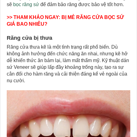
sẽ
bọc răng sứ
để đảm bảo răng được bảo vệ tốt hơn.
>> THAM KHẢO NGAY:
BỊ MẺ RĂNG CỬA BỌC SỨ
GIÁ BAO NHIÊU?
Răng cửa bị thưa
Răng cửa thưa kẽ là một tình trạng rất phổ biến. Dù
không ảnh hưởng đến chức năng ăn nhai, nhưng kẽ hở
dễ khiến thức ăn bám lại, làm mất thẩm mỹ. Kỹ thuật dán
sứ Veneer sẽ giúp lấp đầy khoảng trống này, tạo ra sự
cân đối cho hàm răng và cải thiện đáng kể vẻ ngoài của
nụ cười.