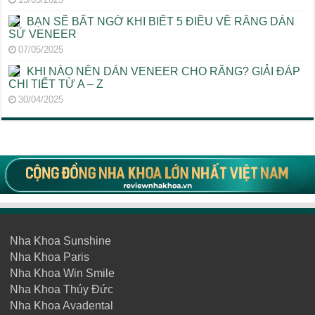
BẠN SẼ BẤT NGỜ KHI BIẾT 5 ĐIỀU VỀ RĂNG DÁN
SỨ VENEER
07/05/2025
KHI NÀO NÊN DÁN VENEER CHO RĂNG? GIẢI ĐÁP
CHI TIẾT TỪ A – Z
30/04/2025
Nha Khoa Sunshine
Nha Khoa Paris
Nha Khoa Win Smile
Nha Khoa Thúy Đức
Nha Khoa Avadental