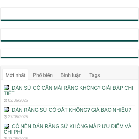
Mới nhất
Phổ biến
Bình luận
Tags
DÁN SỨ CÓ CẦN MÀI RĂNG KHÔNG? GIẢI ĐÁP CHI
TIẾT
02/06/2025
DÁN RĂNG SỨ CÓ ĐẮT KHÔNG? GIÁ BAO NHIÊU?
27/05/2025
CÓ NÊN DÁN RĂNG SỨ KHÔNG MÀI? ƯU ĐIỂM VÀ
CHI PHÍ
13/05/2025