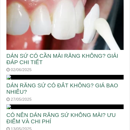
DÁN SỨ CÓ CẦN MÀI RĂNG KHÔNG? GIẢI
ĐÁP CHI TIẾT
02/06/2025
DÁN RĂNG SỨ CÓ ĐẮT KHÔNG? GIÁ BAO
NHIÊU?
27/05/2025
CÓ NÊN DÁN RĂNG SỨ KHÔNG MÀI? ƯU
ĐIỂM VÀ CHI PHÍ
13/05/2025