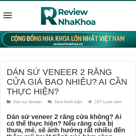
DÁN SỨ VENEER 2 RĂNG
CỬA GIÁ BAO NHIÊU? AI CẦN
THỰC HIỆN?
Dán sứ Veneer
Xem bình luận
107 Lượt xem
Dán sứ veneer 2 răng cửa không? Ai
có thể thực hiện?
Nếu răng cửa bị
thưa, mẻ, sẽ ảnh hưởng rất nhiều đến