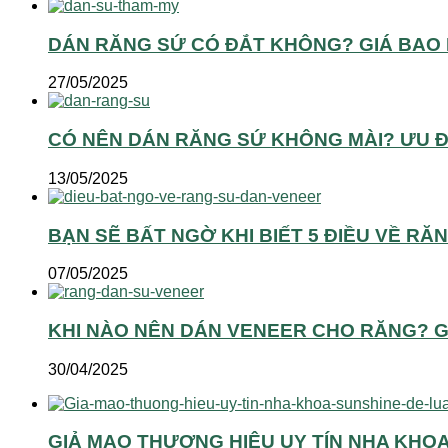
DÁN RĂNG SỨ CÓ ĐẮT KHÔNG? GIÁ BAO 
27/05/2025
CÓ NÊN DÁN RĂNG SỨ KHÔNG MÀI? ƯU ĐI
13/05/2025
BẠN SẼ BẤT NGỜ KHI BIẾT 5 ĐIỀU VỀ R
07/05/2025
KHI NÀO NÊN DÁN VENEER CHO RĂNG? GIẢ
30/04/2025
GIẢ MẠO THƯƠNG HIỆU UY TÍN NHA KHO