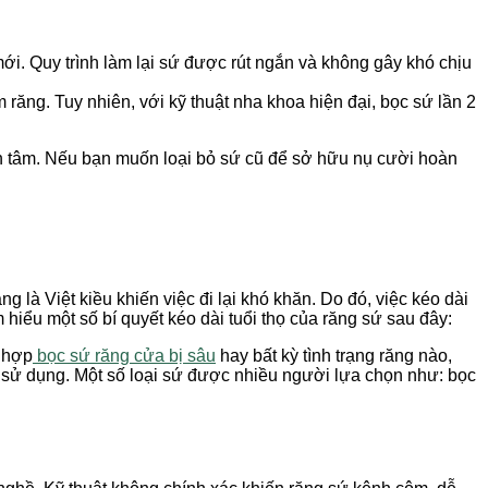
i. Quy trình làm lại sứ được rút ngắn và không gây khó chịu
 răng. Tuy nhiên, với kỹ thuật nha khoa hiện đại, bọc sứ lần 2
uan tâm. Nếu bạn muốn loại bỏ sứ cũ để sở hữu nụ cười hoàn
g là Việt kiều khiến việc đi lại khó khăn. Do đó, việc kéo dài
hiểu một số bí quyết kéo dài tuổi thọ của răng sứ sau đây:
g hợp
bọc sứ răng cửa bị sâu
hay bất kỳ tình trạng răng nào,
i sử dụng. Một số loại sứ được nhiều người lựa chọn như: bọc