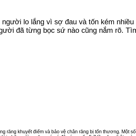
 người lo lắng vì sợ đau và tốn kém nhiều
gười đã từng bọc sứ nào cũng nắm rõ. Tìm h
ng răng khuyết điểm và bảo vệ chân răng bị tổn thương. Một s