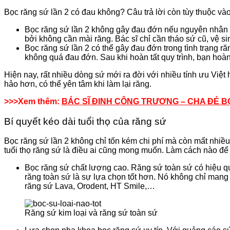
Bọc răng sứ lần 2 có đau không? Câu trả lời còn tùy thuộc và
Bọc răng sứ lần 2 không gây đau đớn nếu nguyên nhân bở
bởi không cần mài răng. Bác sĩ chỉ cần tháo sứ cũ, vệ s
Bọc răng sứ lần 2 có thể gây đau đớn trong tình trạng ră
không quá đau đớn. Sau khi hoàn tất quy trình, bạn hoà
Hiện nay, rất nhiều dòng sứ mới ra đời với nhiều tính ưu Vi
hảo hơn, có thể yên tâm khi làm lại răng.
>>>Xem thêm:
BÁC SĨ ĐINH CÔNG TRƯƠNG – CHA ĐẺ 
Bí quyết kéo dài tuổi thọ của răng sứ
Bọc răng sứ lần 2 không chỉ tốn kém chi phí mà còn mất nhiều t
tuổi thọ răng sứ là điều ai cũng mong muốn. Làm cách nào để 
Bọc răng sứ chất lượng cao. Răng sứ toàn sứ có hiệu quả
răng toàn sứ là sự lựa chọn tốt hơn. Nó không chỉ mang
răng sứ Lava, Orodent, HT Smile,…
Răng sứ kim loại và răng sứ toàn sứ