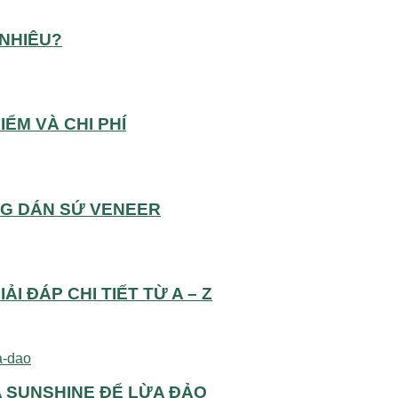
NHIÊU?
ỂM VÀ CHI PHÍ
ĂNG DÁN SỨ VENEER
I ĐÁP CHI TIẾT TỪ A – Z
A SUNSHINE ĐỂ LỪA ĐẢO