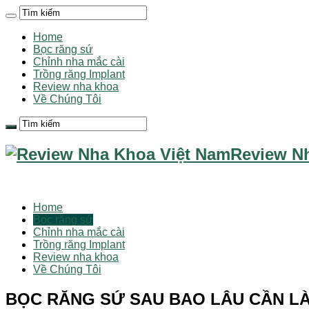
Home
Bọc răng sứ
Chỉnh nha mắc cài
Trồng răng Implant
Review nha khoa
Về Chúng Tôi
Review N
Home
Bọc răng sứ
Chỉnh nha mắc cài
Trồng răng Implant
Review nha khoa
Về Chúng Tôi
BỌC RĂNG SỨ SAU BAO LÂU CẦN LÀ