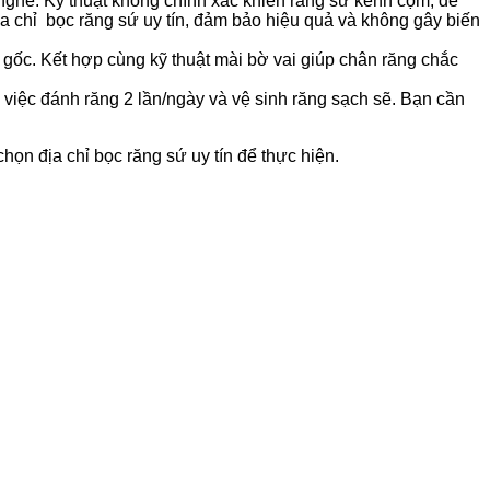
 nghề. Kỹ thuật không chính xác khiến răng sứ kênh cộm, dễ
ịa chỉ bọc răng sứ uy tín, đảm bảo hiệu quả và không gây biến
g gốc. Kết hợp cùng kỹ thuật mài bờ vai giúp chân răng chắc
việc đánh răng 2 lần/ngày và vệ sinh răng sạch sẽ. Bạn cần
họn địa chỉ bọc răng sứ uy tín để thực hiện.