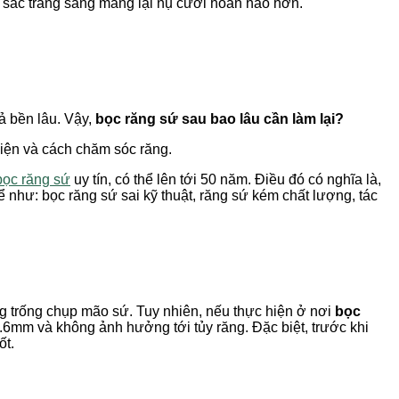
 sắc trắng sáng mang lại nụ cười hoàn hảo hơn.
uả bền lâu. Vậy,
bọc răng sứ sau bao lâu cần làm lại?
 hiện và cách chăm sóc răng.
ọc răng sứ
uy tín, có thể lên tới 50 năm. Điều đó có nghĩa là,
ể như: bọc răng sứ sai kỹ thuật, răng sứ kém chất lượng, tác
g trống chụp mão sứ. Tuy nhiên, nếu thực hiện ở nơi
bọc
0.6mm và không ảnh hưởng tới tủy răng. Đặc biệt, trước khi
ốt.