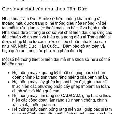
Cơ sở vật chất của
nha khoa Tâm Đức
Nha khoa Tâm Đức Smile sở hữu p
hòng khám rộng rãi,
thoáng mát, được trang bị hệ thống điều hòa không khí để
tạo môi trường làm việc thoải mái cho bác sĩ và bệnh nhân.
Nha khoa được trang bị cơ sở vật chất hiện đại, đáp ứng các
tiêu chuẩn về an toàn và hiệu quả trong điều trị.
Trang thiết bị
được nhập khẩu từ các nước có tiêu chuẩn nha khoa cao
như Mỹ, Nhật, Đức, Hàn Quốc,… Đảm bảo độ an toàn và
hiệu quả cao trong các phương pháp điều trị.
Một số hệ thống thiết bị hiện đại mà nha khoa sở hữu có thể
kể đến như:
Hệ thống máy x-quang kỹ thuật số, giúp bác sĩ chẩn
đoán chính xác tình trạng răng miệng của bệnh nhân.
Hệ thống máy cấy ghép Implant hiện đại, giúp bác sĩ
thực hiện các phương pháp cấy ghép Implant an toàn,
chính xác và hiệu quả cao.
Hệ thống máy làm răng sứ CAD/CAM, giúp bác sĩ thực
hiện các công đoạn làm răng sứ nhanh chóng, chính
xác và đạt hiệu quả cao.
Hệ thống máy đánh bóng răng hiện đại, giúp bác sĩ làm
sạch và đánh bóng răng một cách nhanh chóng và hiệu