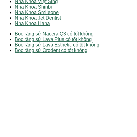
Nha Khoa Việt Sing
Nha Khoa Shinbi
Nha Khoa Smileone
Nha Khoa Jet Dentist
Nha Khoa Hana
Bọc răng sứ Nacera Q3 có tốt không
Bọc răng sứ Lava Plus có tốt không
Bọc răng sứ Lava Esthetic có tốt không
Bọc răng sứ Orodent có tốt không