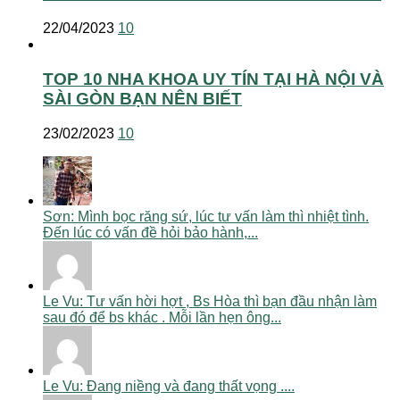
22/04/2023
10
TOP 10 NHA KHOA UY TÍN TẠI HÀ NỘI VÀ
SÀI GÒN BẠN NÊN BIẾT
23/02/2023
10
Sơn: Mình bọc răng sứ, lúc tư vấn làm thì nhiệt tình.
Đến lúc có vấn đề hỏi bảo hành,...
Le Vu: Tư vấn hời hợt , Bs Hòa thì bạn đầu nhận làm
sau đó để bs khác . Mỗi lần hẹn ông...
Le Vu: Đang niềng và đang thất vọng ....