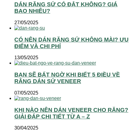
DÁN RĂNG SỨ CÓ ĐẮT KHÔNG? GIÁ
BAO NHIÊU?
27/05/2025
CÓ NÊN DÁN RĂNG SỨ KHÔNG MÀI? ƯU
ĐIỂM VÀ CHI PHÍ
13/05/2025
BẠN SẼ BẤT NGỜ KHI BIẾT 5 ĐIỀU VỀ
RĂNG DÁN SỨ VENEER
07/05/2025
KHI NÀO NÊN DÁN VENEER CHO RĂNG?
GIẢI ĐÁP CHI TIẾT TỪ A – Z
30/04/2025