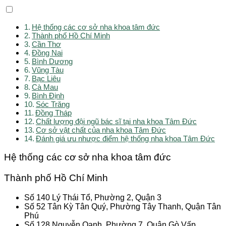
Hệ thống các cơ sở nha khoa tâm đức
Thành phố Hồ Chí Minh
Cần Thơ
Đồng Nai
Bình Dương
Vũng Tàu
Bạc Liêu
Cà Mau
Bình Định
Sóc Trăng
Đồng Tháp
Chất lượng đội ngũ bác sĩ tại nha khoa Tâm Đức
Cơ sở vật chất của nha khoa Tâm Đức
Đánh giá ưu nhược điểm hệ thống nha khoa Tâm Đức
Hệ thống các cơ sở nha khoa tâm đức
Thành phố Hồ Chí Minh
Số 140 Lý Thái Tổ, Phường 2, Quận 3
Số 52 Tân Kỳ Tân Quý, Phường Tây Thanh, Quận Tân
Phú
Số 128 Nguyễn Oanh, Phường 7, Quận Gò Vấp