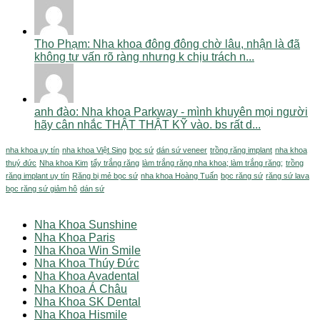
Tho Phạm: Nha khoa đông đông chờ lâu, nhận là đã
không tư vấn rõ ràng nhưng k chịu trách n...
anh đào: Nha khoa Parkway - mình khuyên mọi người
hãy cân nhắc THẬT THẬT KỸ vào. bs rất d...
nha khoa uy tín
nha khoa Việt Sing
bọc sứ
dán sứ veneer
trồng răng implant
nha khoa
thuý đức
Nha khoa Kim
tẩy trắng răng
làm trắng răng nha khoa; làm trắng răng;
trồng
răng implant uy tín
Răng bị mẻ bọc sứ
nha khoa Hoàng Tuấn
bọc răng sứ
răng sứ lava
bọc răng sứ giảm hô
dán sứ
Nha Khoa Sunshine
Nha Khoa Paris
Nha Khoa Win Smile
Nha Khoa Thúy Đức
Nha Khoa Avadental
Nha Khoa Á Châu
Nha Khoa SK Dental
Nha Khoa Hismile