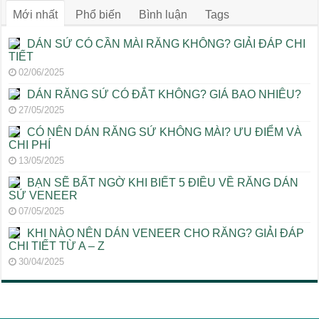
Mới nhất
Phổ biến
Bình luận
Tags
DÁN SỨ CÓ CẦN MÀI RĂNG KHÔNG? GIẢI ĐÁP CHI
TIẾT
02/06/2025
DÁN RĂNG SỨ CÓ ĐẮT KHÔNG? GIÁ BAO NHIÊU?
27/05/2025
CÓ NÊN DÁN RĂNG SỨ KHÔNG MÀI? ƯU ĐIỂM VÀ
CHI PHÍ
13/05/2025
BẠN SẼ BẤT NGỜ KHI BIẾT 5 ĐIỀU VỀ RĂNG DÁN
SỨ VENEER
07/05/2025
KHI NÀO NÊN DÁN VENEER CHO RĂNG? GIẢI ĐÁP
CHI TIẾT TỪ A – Z
30/04/2025