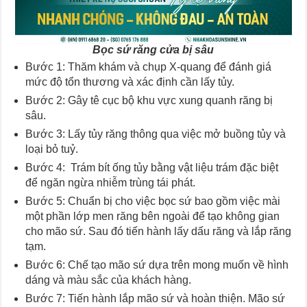
Bọc sứ răng cửa bị sâu
Bước 1:
Thăm khám và chụp X-quang
để đánh giá
mức độ tổn thương và xác định cần lấy tủy.
Bước 2:
Gây tê cục bộ
khu vực xung quanh răng bị
sâu.
Bước 3: Lấy
tủy răng thông qua việc mở buồng tủy và
loại bỏ tuỷ.
Bước 4:
Trám bít ống tủy
bằng vật liệu trám đặc biệt
để ngăn ngừa nhiễm trùng tái phát.
Bước 5:
Chuẩn bị cho việc bọc sứ bao gồm việc mài
một phần lớp men răng bên ngoài để tạo không gian
cho mão sứ. Sau đó tiến hành lấy dấu răng và lắp răng
tạm.
Bước 6: Chế tạo mão sứ dựa trên mong muốn về hình
dáng và màu sắc của khách hàng.
Bước 7: Tiến hành lắp mão sứ và hoàn thiện. Mão sứ