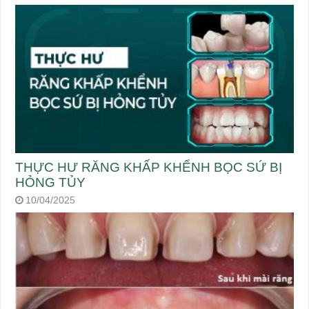
THỰC HƯ RĂNG KHẤP KHỂNH BỌC SỨ BỊ
HỎNG TỦY
10/04/2025