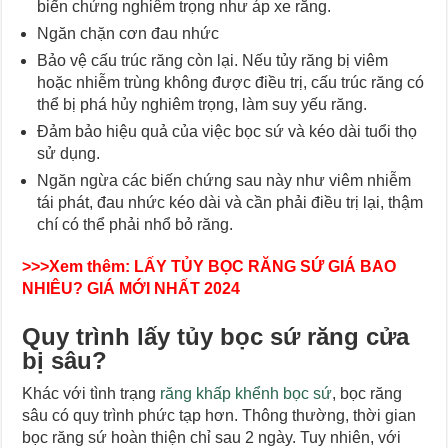
biến chứng nghiêm trọng như áp xe răng.
Ngăn chặn cơn đau nhức
Bảo vệ cấu trúc răng còn lại. Nếu tủy răng bị viêm
hoặc nhiễm trùng không được điều trị, cấu trúc răng có
thể bị phá hủy nghiêm trọng, làm suy yếu răng.
Đảm bảo hiệu quả của việc bọc sứ và kéo dài tuổi thọ
sử dụng.
Ngăn ngừa các biến chứng sau này như viêm nhiễm
tái phát, đau nhức kéo dài và cần phải điều trị lại, thậm
chí có thể phải nhổ bỏ răng.
>>>Xem thêm:
LẤY TỦY BỌC RĂNG SỨ GIÁ BAO
NHIÊU? GIÁ MỚI NHẤT 2024
Quy trình lấy tủy bọc sứ răng cửa
bị sâu?
Khác với tình trạng
răng khấp khểnh bọc sứ
, bọc răng
sâu có quy trình phức tạp hơn. Thông thường, thời gian
bọc răng sứ hoàn thiện chỉ sau 2 ngày. Tuy nhiên, với