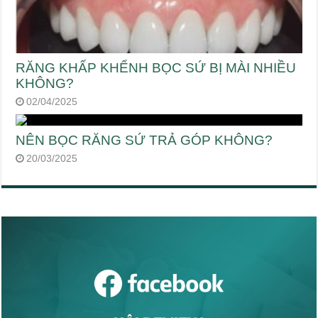
RĂNG KHẤP KHỂNH BỌC SỨ BỊ MÀI NHIỀU
KHÔNG?
02/04/2025
NÊN BỌC RĂNG SỨ TRẢ GÓP KHÔNG?
20/03/2025