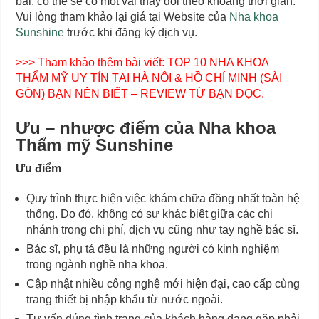
bài, có thể sẽ có một vài thay đổi theo khoảng thời gian.
Vui lòng tham khảo lại giá tại Website của
Nha khoa
Sunshine
trước khi đăng ký dịch vụ.
>>> Tham khảo thêm bài viết:
TOP 10 NHA KHOA
THẨM MỸ UY TÍN TẠI HÀ NỘI & HỒ CHÍ MINH (SÀI
GÒN) BẠN NÊN BIẾT – REVIEW TỪ BẠN ĐỌC.
Ưu – nhược điểm của Nha khoa
Thẩm mỹ Sunshine
Ưu điểm
Quy trình thực hiện việc khám chữa đồng nhất toàn hệ
thống. Do đó, không có sự khác biệt giữa các chi
nhánh trong chi phí, dịch vụ cũng như tay nghề bác sĩ.
Bác sĩ, phụ tá đều là những người có kinh nghiệm
trong ngành nghề nha khoa.
Cập nhật nhiều công nghệ mới hiện đại, cao cấp cùng
trang thiết bị nhập khẩu từ nước ngoài.
Tư vấn đúng tình trạng của khách hàng đang gặp phải,