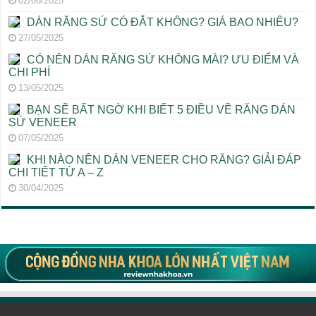
02/06/2025
DÁN RĂNG SỨ CÓ ĐẮT KHÔNG? GIÁ BAO NHIÊU?
27/05/2025
CÓ NÊN DÁN RĂNG SỨ KHÔNG MÀI? ƯU ĐIỂM VÀ
CHI PHÍ
13/05/2025
BẠN SẼ BẤT NGỜ KHI BIẾT 5 ĐIỀU VỀ RĂNG DÁN
SỨ VENEER
07/05/2025
KHI NÀO NÊN DÁN VENEER CHO RĂNG? GIẢI ĐÁP
CHI TIẾT TỪ A – Z
30/04/2025