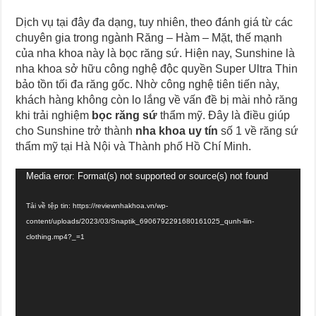
Dịch vụ tại đây đa dạng, tuy nhiên, theo đánh giá từ các
chuyên gia trong ngành Răng – Hàm – Mặt, thế mạnh
của nha khoa này là bọc răng sứ.
Hiện nay, Sunshine là
nha khoa sở hữu công nghệ độc quyền Super Ultra Thin
bảo tồn tối đa răng gốc. Nhờ công nghệ tiên tiến này,
khách hàng không còn lo lắng về vấn đề bị mài nhỏ răng
khi trải nghiệm
bọc răng sứ
thẩm mỹ. Đây là điều giúp
cho Sunshine trở thành
nha khoa uy tín
số 1 về răng sứ
thẩm mỹ tại Hà Nội và Thành phố Hồ Chí Minh.
Trình
Media error: Format(s) not supported or source(s) not found
chơi
Video
Tải về tệp tin: https://reviewnhakhoa.vn/wp-
content/uploads/2023/03/Snaptik_6906792291680161025_qunh-liin-
clothing.mp4?_=1