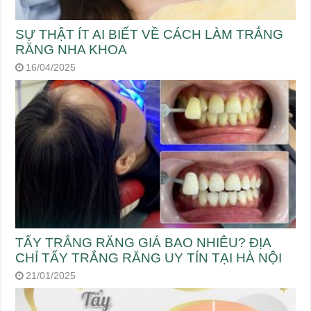
SỰ THẬT ÍT AI BIẾT VỀ CÁCH LÀM TRẮNG
RĂNG NHA KHOA
16/04/2025
TẨY TRẮNG RĂNG GIÁ BAO NHIÊU? ĐỊA
CHỈ TẨY TRẮNG RĂNG UY TÍN TẠI HÀ NỘI
21/01/2025