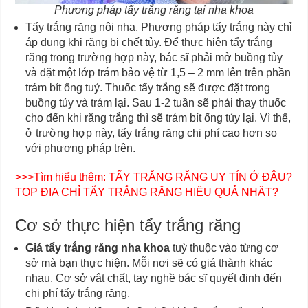
Phương pháp tẩy trắng răng tại nha khoa
Tẩy trắng răng nội nha. Phương pháp tẩy trắng này chỉ
áp dụng khi răng bị chết tủy. Để thực hiện tẩy trắng
răng trong trường hợp này, bác sĩ phải mở buồng tủy
và đặt một lớp trám bảo vệ từ 1,5 – 2 mm lên trên phần
trám bít ống tuỷ. Thuốc tẩy trắng sẽ được đặt trong
buồng tủy và trám lại. Sau 1-2 tuần sẽ phải thay thuốc
cho đến khi răng trắng thì sẽ trám bít ống tủy lại. Vì thế,
ở trường hợp này, tẩy trắng răng chi phí cao hơn so
với phương pháp trên.
>>>Tìm hiểu thêm:
TẨY TRẮNG RĂNG UY TÍN Ở ĐÂU?
TOP ĐỊA CHỈ TẨY TRẮNG RĂNG HIỆU QUẢ NHẤT?
Cơ sở thực hiện tẩy trắng răng
Giá tẩy trắng răng nha khoa
tuỳ thuộc vào từng cơ
sở mà bạn thực hiện. Mỗi nơi sẽ có giá thành khác
nhau. Cơ sở vật chất, tay nghề bác sĩ quyết định đến
chi phí tẩy trắng răng.