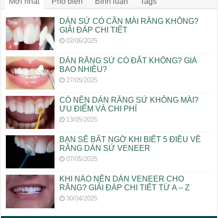
Mới nhất
Phổ biến
Bình luận
Tags
DÁN SỨ CÓ CẦN MÀI RĂNG KHÔNG?
GIẢI ĐÁP CHI TIẾT
02/06/2025
DÁN RĂNG SỨ CÓ ĐẮT KHÔNG? GIÁ
BAO NHIÊU?
27/05/2025
CÓ NÊN DÁN RĂNG SỨ KHÔNG MÀI?
ƯU ĐIỂM VÀ CHI PHÍ
13/05/2025
BẠN SẼ BẤT NGỜ KHI BIẾT 5 ĐIỀU VỀ
RĂNG DÁN SỨ VENEER
07/05/2025
KHI NÀO NÊN DÁN VENEER CHO
RĂNG? GIẢI ĐÁP CHI TIẾT TỪ A – Z
30/04/2025