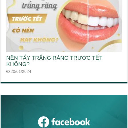
NÊN TẨY TRẮNG RĂNG TRƯỚC TẾT
KHÔNG?
20/01/2024