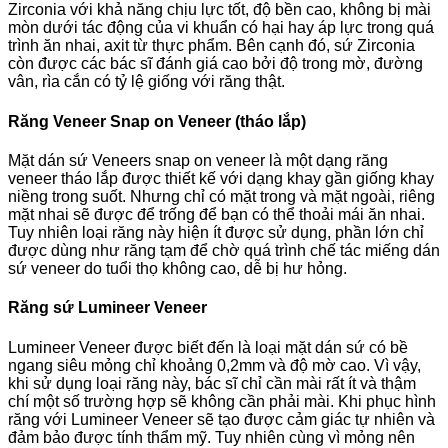
Zirconia với khả năng chịu lực tốt, độ bền cao, không bị mài
mòn dưới tác động của vi khuẩn có hại hay áp lực trong quá
trình ăn nhai, axit từ thực phẩm. Bên cạnh đó, sứ Zirconia
còn được các bác sĩ đánh giá cao bởi độ trong mờ, đường
vân, rìa cắn có tỷ lệ giống với răng thật.
Răng Veneer Snap on Veneer (tháo lắp)
Mặt dán sứ Veneers snap on veneer là một dạng răng
veneer tháo lắp được thiết kế với dạng khay gần giống khay
niềng trong suốt. Nhưng chỉ có mặt trong và mặt ngoài, riêng
mặt nhai sẽ được để trống để bạn có thể thoải mái ăn nhai.
Tuy nhiên loại răng này hiện ít được sử dụng, phần lớn chỉ
được dùng như răng tạm để chờ quá trình chế tác miếng dán
sứ veneer do tuổi thọ không cao, dễ bị hư hỏng.
Răng sứ Lumineer Veneer
Lumineer Veneer được biết đến là loại mặt dán sứ có bề
ngang siêu mỏng chỉ khoảng 0,2mm và độ mờ cao. Vì vậy,
khi sử dụng loại răng này, bác sĩ chỉ cần mài rất ít và thậm
chí một số trường hợp sẽ không cần phải mài. Khi phục hình
răng với Lumineer Veneer sẽ tạo được cảm giác tự nhiên và
đảm bảo được tính thẩm mỹ. Tuy nhiên cùng vì mỏng nên