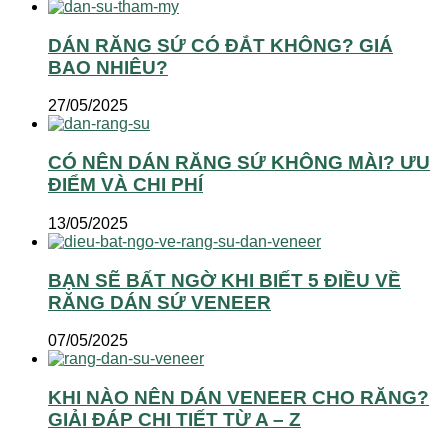
DÁN RĂNG SỨ CÓ ĐẮT KHÔNG? GIÁ
BAO NHIÊU?
27/05/2025
CÓ NÊN DÁN RĂNG SỨ KHÔNG MÀI? ƯU
ĐIỂM VÀ CHI PHÍ
13/05/2025
BẠN SẼ BẤT NGỜ KHI BIẾT 5 ĐIỀU VỀ
RĂNG DÁN SỨ VENEER
07/05/2025
KHI NÀO NÊN DÁN VENEER CHO RĂNG?
GIẢI ĐÁP CHI TIẾT TỪ A – Z