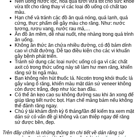
Nên uống nước lọc, hoa quả tươi vừa tốt cho sức khỏe
vừa tốt cho răng thay vì các loại đồ uống có chất tạo
màu.
Hạn chế và tránh các đồ ăn quá nóng, quá lạnh, quá
cứng, thực phẩm dễ gây màu cho răng. Như: nước
tương, rượu vang, nước rau má,…
Ăn đồ ăn mềm, dễ nhai nuốt, nhẹ nhàng trong quá trình
ăn uống.
Không ăn thức ăn chứa nhiều đường, có độ bám dính
cao vì chất đường. Dễ tạo điều kiện cho các vi khuẩn
gây bệnh phát triển.
Tránh sử dụng các loại nước uống có ga vì các chất
axit có trong thức uống này sẽ làm hư men răng, khiến
răng sứ bị ngả màu.
Bạn không nên hút thuốc lá. Nicotin trong khói thuốc lá
gây vàng ố răng, khiến màu mặt dán sứ veneer không
còn được trắng, đẹp như lúc ban đầu.
Có thể ăn kẹo cao su không đường sau khi ăn xong để
giúp tăng tiết nước bọt. Hạn chế mảng bám nếu không
thể đánh răng ngay.
Chú ý tái khám định kỳ 6 tháng/lần để kiểm tra xem mặt
dán sứ có vấn đề gì không và can thiệp ngay để răng
sứ được bền, đẹp.
Trên đây chỉnh là những thông tin chi tiết về dán răng sứ