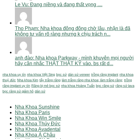
Le Vu: Đang niềng và đang thất vọng ....
Tho Phạm: Nha khoa đông đông chờ lâu, nhận là đã
không tư vấn rõ ràng nhưng k chịu trách n...
anh đào: Nha khoa Parkway - mình khuyên mọi người
hãy cân nhắc THẬT THẬT KỸ vào. bs rất d...
nha khoa uy tín
nha khoa Việt Sing
bọc sứ
dán sứ veneer
trồng răng implant
nha khoa
thuý đức
Nha khoa Kim
tẩy trắng răng
làm trắng răng nha khoa; làm trắng răng;
trồng
răng implant uy tín
Răng bị mẻ bọc sứ
nha khoa Hoàng Tuấn
bọc răng sứ
răng sứ lava
bọc răng sứ giảm hô
dán sứ
Nha Khoa Sunshine
Nha Khoa Paris
Nha Khoa Win Smile
Nha Khoa Thúy Đức
Nha Khoa Avadental
Nha Khoa Á Châu