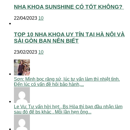
NHA KHOA SUNSHINE CÓ TỐT KHÔNG?
22/04/2023
10
TOP 10 NHA KHOA UY TÍN TẠI HÀ NỘI VÀ
SÀI GÒN BẠN NÊN BIẾT
23/02/2023
10
Sơn: Mình bọc răng sứ, lúc tư vấn làm thì nhiệt tình.
Đến lúc có vấn đề hỏi bảo hành,...
Le Vu: Tư vấn hời hợt , Bs Hòa thì bạn đầu nhận làm
sau đó để bs khác . Mỗi lần hẹn ông...