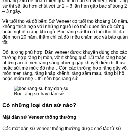
khoảng 24h để hoàn thiện quá trình dán sứ veneer. Bọc răng
sứ thì sẽ lâu hơn chút với từ 2 – 3 lần hẹn gặp bác sĩ trong 2
– 3 ngày.
Về tuổi thọ và độ bền: Sứ Veneer có tuổi thọ khoảng 10 năm,
không thích hợp với những người có thói quen ăn đồ cứng
hoặc nghiến răng khi ngủ. Bọc răng sứ thì có tuổi thọ tối đa
đến hơn 20 năm, thậm chí cả đời nếu chăm sóc và bảo quản
tốt.
Đối tượng phù hợp: Dán veneer được khuyên dùng cho các
trường hợp răng bị mòn, vỡ ít không quá 1/3 thân răng hoặc
những ai có men răng sáng nhưng gặp khuyết điểm bị thưa
hoặc sứt mẻ mức độ nhẹ…Còn các trường hợp răng gãy vỡ,
mòn men răng, răng khấp khểnh, răng sậm màu, răng bị hô
hoặc móm nhẹ…thì nên bọc răng sứ
Bọc răng sứ hay dán sứ
Có những loại dán sứ nào?
Mặt dán sứ Veneer thông thường
Các mặt dán sứ veneer thông thường được chế tác từ sứ