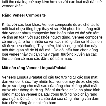
tuổi thọ của loại sứ này kém hơn so với các loại mặt dán sứ
veneer khác.
Răng Veneer Composite
Khác với các loại khác, Veneer composite được chế tác từ
một loại nhựa tổng hợp thay vì sứ. Khi phục hình bằng mặt
dán veneer nhựa composite bạn hoàn toàn có thể yên tâm
về tính an toàn với sức khỏe người dùng. Veneer composite
có mức giá rẻ hơn nhiều so với các miếng dán sứ khác nên
rất được ưa chuộng. Tuy nhiên, khi sử dụng mặt dán này
một thời gian sẽ dễ bị đổi màu.Do đó, nếu bạn chọn dùng
loại veneer này thì cần chú ý tránh thường xuyên ăn các
thực phẩm có màu sắc đậm, dễ bám màu.
Mặt dán răng Veneer Lingual/Palatal
Veneers Lingual/Palatal có cấu tạo tương tự các loại mặt
dán veneer khác. Tuy nhiên loại veneer này được chủ yếu
được sử dụng cho mặt sau của răng chứ không phải mặt
trước như thông thường. Bác sĩ thường chỉ định phục hình
bằng mặt dán veneer palatal trong trường hợp chân răng
quá ngắn. Để cải thiện chiều dài của răng nhưng vẫn đảm
bảo chức năng ăn nhai của hàm.