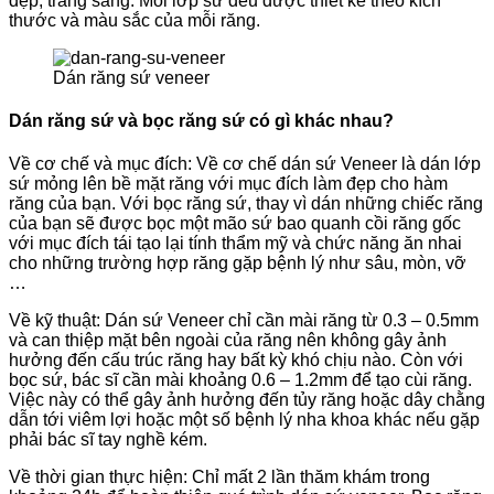
đẹp, trắng sáng. Mỗi lớp sứ đều được thiết kế theo kích
thước và màu sắc của mỗi răng.
Dán răng sứ veneer
Dán răng sứ và bọc răng sứ có gì khác nhau?
Về cơ chế và mục đích: Về cơ chế dán sứ Veneer là dán lớp
sứ mỏng lên bề mặt răng với mục đích làm đẹp cho hàm
răng của bạn. Với bọc răng sứ, thay vì dán những chiếc răng
của bạn sẽ được bọc một mão sứ bao quanh cồi răng gốc
với mục đích tái tạo lại tính thẩm mỹ và chức năng ăn nhai
cho những trường hợp răng gặp bệnh lý như sâu, mòn, vỡ
…
Về kỹ thuật: Dán sứ Veneer chỉ cần mài răng từ 0.3 – 0.5mm
và can thiệp mặt bên ngoài của răng nên không gây ảnh
hưởng đến cấu trúc răng hay bất kỳ khó chịu nào. Còn với
bọc sứ, bác sĩ cần mài khoảng 0.6 – 1.2mm để tạo cùi răng.
Việc này có thể gây ảnh hưởng đến tủy răng hoặc dây chằng
dẫn tới viêm lợi hoặc một số bệnh lý nha khoa khác nếu gặp
phải bác sĩ tay nghề kém.
Về thời gian thực hiện: Chỉ mất 2 lần thăm khám trong