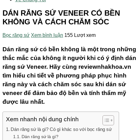
DÁN RĂNG SỨ VENEER CÓ BỀN
KHÔNG VÀ CÁCH CHĂM SÓC
Bọc răng sứ
Xem bình luận
155 Lượt xem
Dán răng sứ có bền không là một trong những
thắc mắc của không ít người khi có ý định dán
răng sứ Veneer. Hãy cùng reviewnhakhoa.vn
tìm hiểu chi tiết về phương pháp phục hình
răng này và cách chăm sóc sau khi dán sứ
veneer để đảm bảo độ bền và tính thẩm mỹ
được lâu nhất.
Xem nhanh nội dung chính
Dán răng sứ là gì? Có gì khác so với bọc răng sứ
Dán răng sứ là gì?