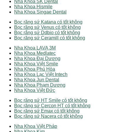
Nha Khoa SK Dental
Nha Khoa Hismile
Nha Khoa Singae Dental
Bọc răng sứ Katana có tốt không
Bọc răng sứ Venus có tốt không
Bọc rắng sứ Ddbio có tốt không
Bọc răng sứ Ceramill có tốt không
Nha Khoa LAVA 3M
Nha Khoa Medlatec
Nha Khoa Đại Dương
Nha Khoa Việt Smile
Nha Khoa Phú Hòa
Nha Khoa Lạc Việt Intech
Nha Khoa Jun Dental
Nha Khoa Phạm Dương
Nha Khoa Việt Đức
Bọc răng sứ HT Smile có tốt không
Bọc răng sứ Cercon HT có tốt không
Bọc răng sứ Emax có tốt không
Bọc răng sứ Nacera có tốt không
Nha Khoa Việt Pháp
Nha Khoa Kim