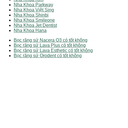
Nha Khoa Parkway
Nha Khoa Việt Sing
Nha Khoa Shinbi
Nha Khoa Smileone
Nha Khoa Jet Dentist
Nha Khoa Hana
Bọc răng sứ Nacera Q3 có tốt không
Bọc răng sứ Lava Plus có tốt không
Bọc răng sứ Lava Esthetic có tốt không
Bọc răng sứ Orodent có tốt không