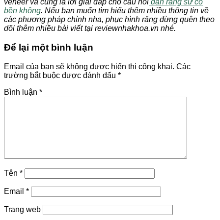
veneer và cũng là lời giải đáp cho câu hỏi
dán răng sứ có
bền không
. Nếu bạn muốn tìm hiểu thêm nhiều thông tin về
các phương pháp chỉnh nha, phục hình răng đừng quên theo
dõi thêm nhiều bài viết tại reviewnhakhoa.vn nhé.
Để lại một bình luận
Email của bạn sẽ không được hiển thị công khai.
Các
trường bắt buộc được đánh dấu
*
Bình luận
*
Tên
*
Email
*
Trang web