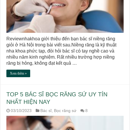
Reviewnhakhoa giới thiệu đến bạn bác sĩ niềng răng
giỏi ở Hà Nội trong bài viết sau.Niềng răng là kỹ thuật
nha khoa phức tạp, đòi hỏi bác sĩ có tay nghề cao và
nhiều năm kinh nghiệm. Rất nhiều trường hợp niềng
răng bị hỏng, không đạt kết quả …
Xem thêm »
TOP 5 BÁC SĨ BỌC RĂNG SỨ UY TÍN
NHẤT HIỆN NAY
03/10/2023
Bác sĩ
,
Bọc răng sứ
8