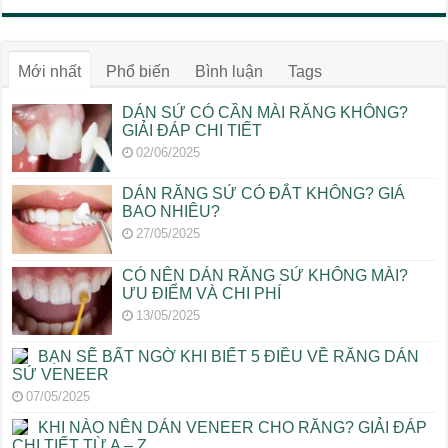
Mới nhất
Phổ biến
Bình luận
Tags
DÁN SỨ CÓ CẦN MÀI RĂNG KHÔNG?
GIẢI ĐÁP CHI TIẾT
02/06/2025
DÁN RĂNG SỨ CÓ ĐẮT KHÔNG? GIÁ
BAO NHIÊU?
27/05/2025
CÓ NÊN DÁN RĂNG SỨ KHÔNG MÀI?
ƯU ĐIỂM VÀ CHI PHÍ
13/05/2025
BẠN SẼ BẤT NGỜ KHI BIẾT 5 ĐIỀU VỀ RĂNG DÁN
SỨ VENEER
07/05/2025
KHI NÀO NÊN DÁN VENEER CHO RĂNG? GIẢI ĐÁP
CHI TIẾT TỪ A – Z