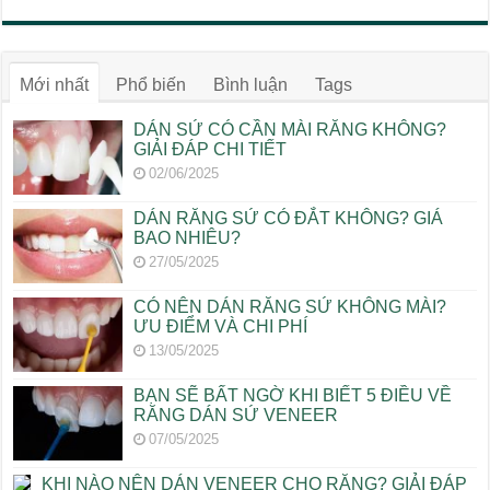
Mới nhất
Phổ biến
Bình luận
Tags
DÁN SỨ CÓ CẦN MÀI RĂNG KHÔNG?
GIẢI ĐÁP CHI TIẾT
02/06/2025
DÁN RĂNG SỨ CÓ ĐẮT KHÔNG? GIÁ
BAO NHIÊU?
27/05/2025
CÓ NÊN DÁN RĂNG SỨ KHÔNG MÀI?
ƯU ĐIỂM VÀ CHI PHÍ
13/05/2025
BẠN SẼ BẤT NGỜ KHI BIẾT 5 ĐIỀU VỀ
RĂNG DÁN SỨ VENEER
07/05/2025
KHI NÀO NÊN DÁN VENEER CHO RĂNG? GIẢI ĐÁP