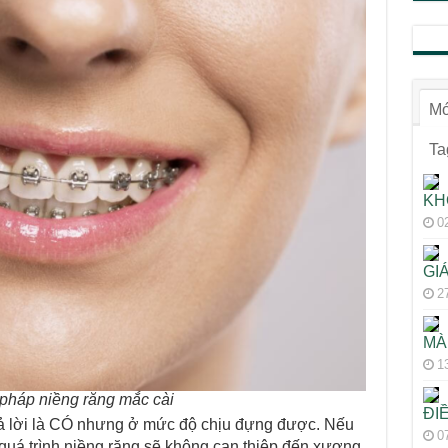
Mớ
Ta
KH
0
GI
2
MÀ
1
pháp niềng răng mắc cài
ĐI
ả lời là CÓ nhưng ở mức độ chịu đựng được. Nếu
0
uá trình niềng răng sẽ không can thiệp đến xương