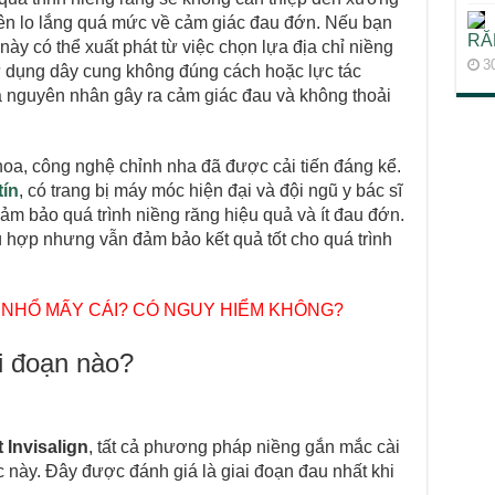
ên lo lắng quá mức về cảm giác đau đớn. Nếu bạn
RĂN
ày có thể xuất phát từ việc chọn lựa địa chỉ niềng
3
ử dụng dây cung không đúng cách hoặc lực tác
à nguyên nhân gây ra cảm giác đau và không thoải
khoa, công nghệ chỉnh nha đã được cải tiến đáng kể.
tín
, có trang bị máy móc hiện đại và đội ngũ y bác sĩ
đảm bảo quá trình niềng răng hiệu quả và ít đau đớn.
ù hợp nhưng vẫn đảm bảo kết quả tốt cho quá trình
 NHỔ MẤY CÁI? CÓ NGUY HIỂM KHÔNG?
i đoạn nào?
 Invisalign
, tất cả phương pháp niềng gắn mắc cài
c này. Đây được đánh giá là giai đoạn đau nhất khi