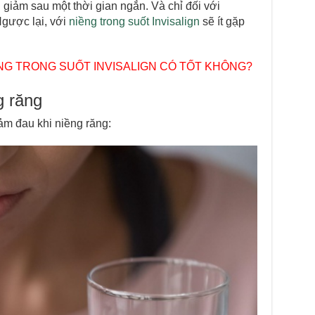
giảm sau một thời gian ngắn. Và chỉ đối với
gược lại, với
niềng trong suốt Invisalign
sẽ ít gặp
NG TRONG SUỐT INVISALIGN CÓ TỐT KHÔNG?
g răng
ảm đau khi niềng răng: