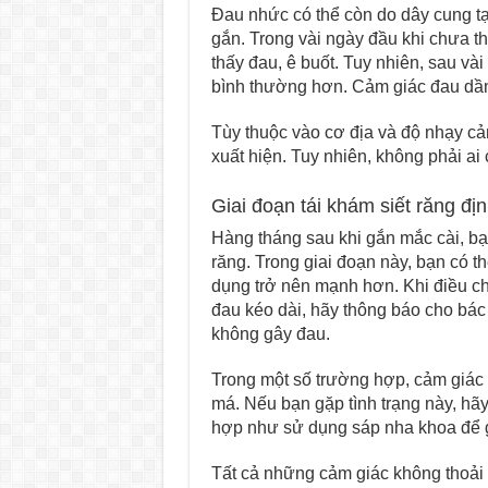
Đau nhức có thể còn do dây cung tạ
gắn. Trong vài ngày đầu khi chưa th
thấy đau, ê buốt. Tuy nhiên, sau và
bình thường hơn. Cảm giác đau dần 
Tùy thuộc vào cơ địa và độ nhạy cả
xuất hiện. Tuy nhiên, không phải ai
Giai đoạn tái khám siết răng địn
Hàng tháng sau khi gắn mắc cài, bạ
răng. Trong giai đoạn này, bạn có th
dụng trở nên mạnh hơn. Khi điều ch
đau kéo dài, hãy thông báo cho bác
không gây đau.
Trong một số trường hợp, cảm giác 
má. Nếu bạn gặp tình trạng này, hãy
hợp như sử dụng sáp nha khoa để 
Tất cả những cảm giác không thoải 