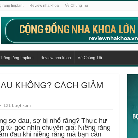
g răng Implant
Review nha khoa
Về Chúng Tôi
Trồng răng Implant
Review nha khoa
Về Chúng Tôi
ĐAU KHÔNG? CÁCH GIẢM
121 Lượt xem
g sợ đau, sợ bị nhổ răng? Thực hư
g từ góc nhìn chuyên gia: Niềng răng
ảm đau khi niềng răng mà bạn cần