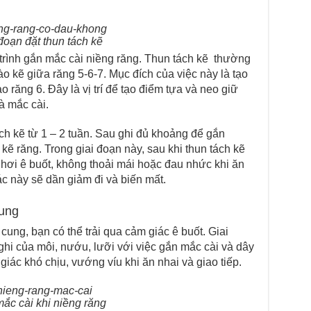
đoạn đặt thun tách kẽ
 trình gắn mắc cài niềng răng. Thun tách kẽ thường
 kẽ giữa răng 5-6-7. Mục đích của việc này là tạo
 răng 6. Đây là vị trí để tạo điểm tựa và neo giữ
à mắc cài.
ch kẽ từ 1 – 2 tuần. Sau ghi đủ khoảng để gắn
 kẽ răng. Trong giai đoạn này, sau khi thun tách kẽ
 hơi ê buốt, không thoải mái hoặc đau nhức khi ăn
c này sẽ dần giảm đi và biến mất.
cung
cung, bạn có thể trải qua cảm giác ê buốt. Giai
ghi của môi, nướu, lưỡi với việc gắn mắc cài và dây
giác khó chịu, vướng víu khi ăn nhai và giao tiếp.
ắc cài khi niềng răng