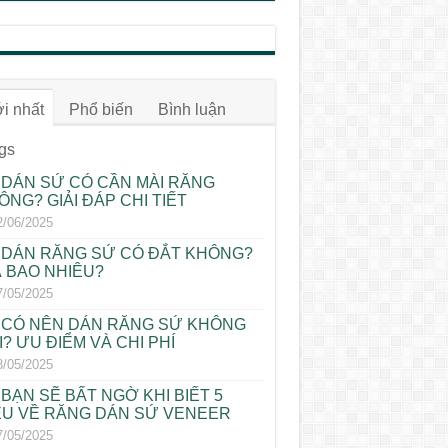
i nhất
Phổ biến
Bình luận
gs
DÁN SỨ CÓ CẦN MÀI RĂNG
ÔNG? GIẢI ĐÁP CHI TIẾT
2/06/2025
DÁN RĂNG SỨ CÓ ĐẮT KHÔNG?
Á BAO NHIÊU?
7/05/2025
CÓ NÊN DÁN RĂNG SỨ KHÔNG
I? ƯU ĐIỂM VÀ CHI PHÍ
3/05/2025
BẠN SẼ BẤT NGỜ KHI BIẾT 5
ỀU VỀ RĂNG DÁN SỨ VENEER
7/05/2025