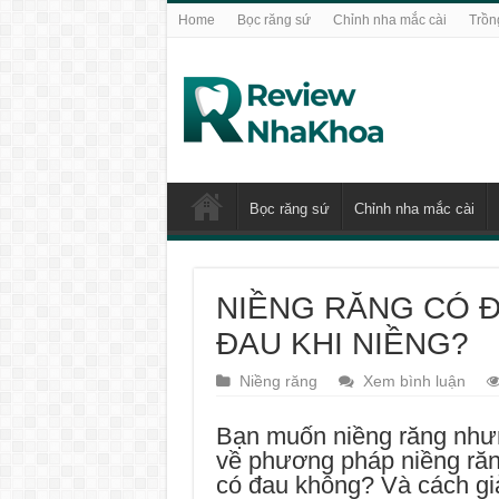
Home
Bọc răng sứ
Chỉnh nha mắc cài
Trồn
Bọc răng sứ
Chỉnh nha mắc cài
NIỀNG RĂNG CÓ 
ĐAU KHI NIỀNG?
Niềng răng
Xem bình luận
Bạn muốn niềng răng nhưn
về phương pháp niềng răn
có đau không? Và cách gi