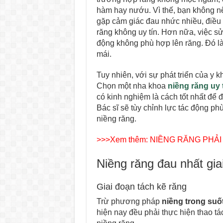
hàm hay nướu. Vì thế, bạn không n
gặp cảm giác đau nhức nhiều, điều n
răng không uy tín. Hơn nữa, việc s
động không phù hợp lên răng. Đó l
mái.
Tuy nhiên, với sự phát triển của y 
Chọn một nha khoa
niềng răng uy 
có kinh nghiệm là cách tốt nhất để 
Bác sĩ sẽ tùy chỉnh lực tác động ph
niềng răng.
>>>Xem thêm:
NIỀNG RĂNG PHẢI
Niềng răng đau nhất gia
Giai đoạn tách kẽ răng
Trừ phương pháp
niềng trong suốt
hiện nay đều phải thực hiện thao tá