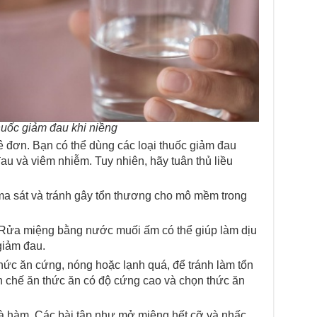
uốc giảm đau khi niềng
 đơn. Bạn có thể dùng các loại thuốc giảm đau
u và viêm nhiễm. Tuy nhiên, hãy tuân thủ liều
a sát và tránh gây tổn thương cho mô mềm trong
ửa miệng bằng nước muối ấm có thể giúp làm dịu
giảm đau.
ức ăn cứng, nóng hoặc lạnh quá, để tránh làm tổn
 chế ăn thức ăn có độ cứng cao và chọn thức ăn
và hàm. Các bài tập như mở miệng hết cỡ và nhấc