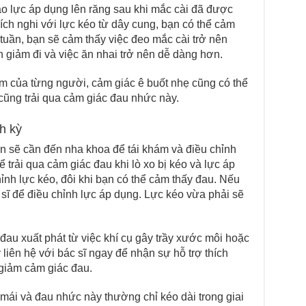
o lực áp dụng lên răng sau khi mắc cài đã được
ích nghi với lực kéo từ dây cung, bạn có thể cảm
i tuần, bạn sẽ cảm thấy việc đeo mắc cài trở nên
giảm đi và việc ăn nhai trở nên dễ dàng hơn.
m của từng người, cảm giác ê buốt nhẹ cũng có thể
 cũng trải qua cảm giác đau nhức này.
h kỳ
n sẽ cần đến nha khoa để tái khám và điều chỉnh
ể trải qua cảm giác đau khi lò xo bị kéo và lực áp
ỉnh lực kéo, đôi khi bạn có thể cảm thấy đau. Nếu
 sĩ để điều chỉnh lực áp dụng. Lực kéo vừa phải sẽ
đau xuất phát từ việc khí cụ gây trầy xước môi hoặc
 liên hệ với bác sĩ ngay để nhận sự hỗ trợ thích
giảm cảm giác đau.
mái và đau nhức này thường chỉ kéo dài trong giai