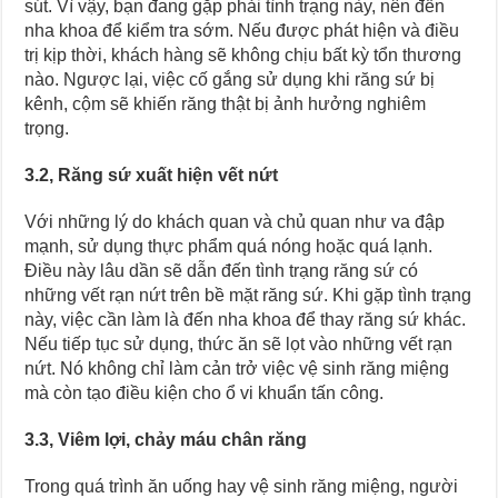
sút. Vì vậy, bạn đang gặp phải tình trạng này, nên đến
nha khoa để kiểm tra sớm. Nếu được phát hiện và điều
trị kịp thời, khách hàng sẽ không chịu bất kỳ tổn thương
nào. Ngược lại, việc cố gắng sử dụng khi răng sứ bị
kênh, cộm sẽ khiến răng thật bị ảnh hưởng nghiêm
trọng.
3.2,
Răng sứ xuất hiện vết nứt
Với những lý do khách quan và chủ quan như va đập
mạnh, sử dụng thực phẩm quá nóng hoặc quá lạnh.
Điều này lâu dần sẽ dẫn đến tình trạng răng sứ có
những vết rạn nứt trên bề mặt răng sứ. Khi gặp tình trạng
này, việc cần làm là đến nha khoa để thay răng sứ khác.
Nếu tiếp tục sử dụng, thức ăn sẽ lọt vào những vết rạn
nứt. Nó không chỉ làm cản trở việc vệ sinh răng miệng
mà còn tạo điều kiện cho ổ vi khuẩn tấn công.
3.3, Viêm lợi, chảy máu chân răng
Trong quá trình ăn uống hay vệ sinh răng miệng, người