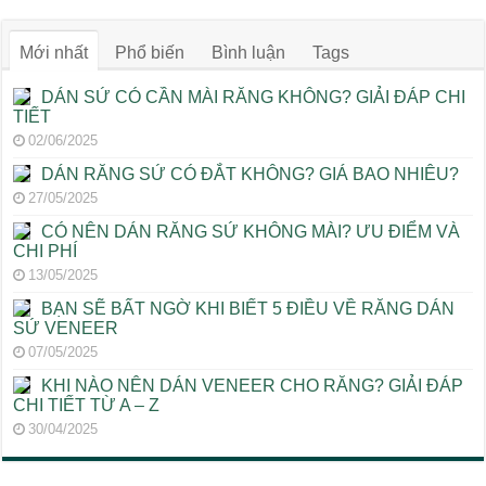
Mới nhất
Phổ biến
Bình luận
Tags
DÁN SỨ CÓ CẦN MÀI RĂNG KHÔNG? GIẢI ĐÁP CHI
TIẾT
02/06/2025
DÁN RĂNG SỨ CÓ ĐẮT KHÔNG? GIÁ BAO NHIÊU?
27/05/2025
CÓ NÊN DÁN RĂNG SỨ KHÔNG MÀI? ƯU ĐIỂM VÀ
CHI PHÍ
13/05/2025
BẠN SẼ BẤT NGỜ KHI BIẾT 5 ĐIỀU VỀ RĂNG DÁN
SỨ VENEER
07/05/2025
KHI NÀO NÊN DÁN VENEER CHO RĂNG? GIẢI ĐÁP
CHI TIẾT TỪ A – Z
30/04/2025