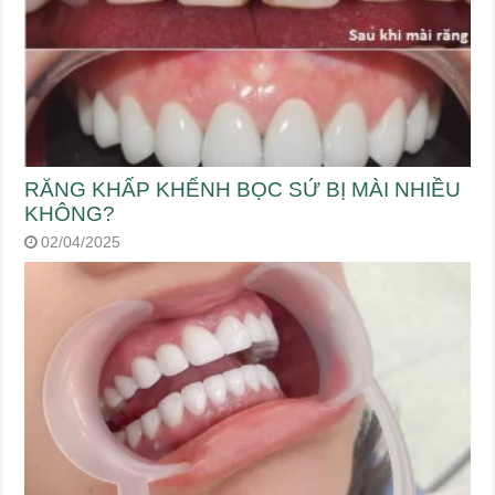
RĂNG KHẤP KHỂNH BỌC SỨ BỊ MÀI NHIỀU
KHÔNG?
02/04/2025